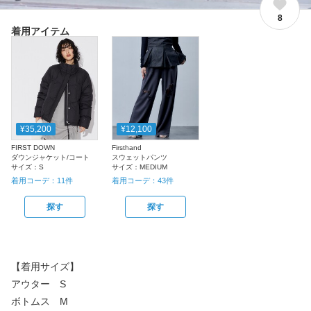
8
着用アイテム
¥35,200
¥12,100
FIRST DOWN
Firsthand
ダウンジャケット/コート
スウェットパンツ
サイズ：
S
サイズ：
MEDIUM
着用コーデ：
11
件
着用コーデ：
43
件
探す
探す
【着用サイズ】
アウター S
ボトムス M