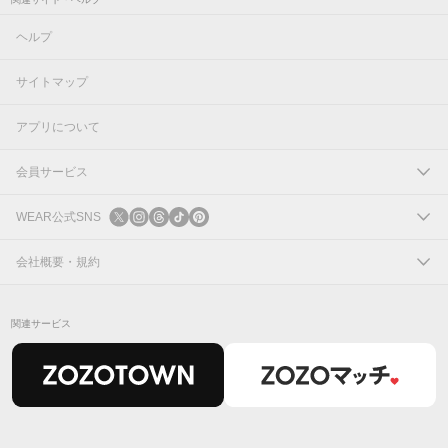
ヘルプ
サイトマップ
アプリについて
会員サービス
ログイン
WEAR公式SNS
新規会員登録
X
会社概要・規約
Instagram
コーポレートサイト
関連サービス
Threads
会社概要
TikTok
IR情報
Pinterest
利用規約