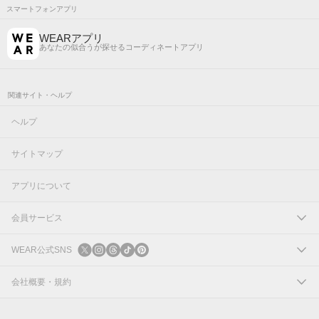
スマートフォンアプリ
WEARアプリ
あなたの似合うが探せるコーディネートアプリ
関連サイト・ヘルプ
ヘルプ
サイトマップ
アプリについて
会員サービス
ログイン
WEAR公式SNS
新規会員登録
X
会社概要・規約
Instagram
コーポレートサイト