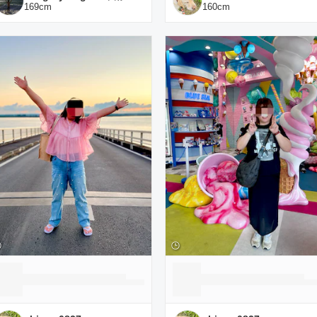
169
cm
160
cm