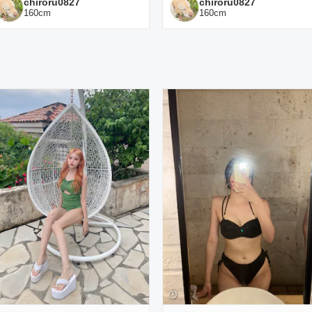
chiroru0827
chiroru0827
160
cm
160
cm