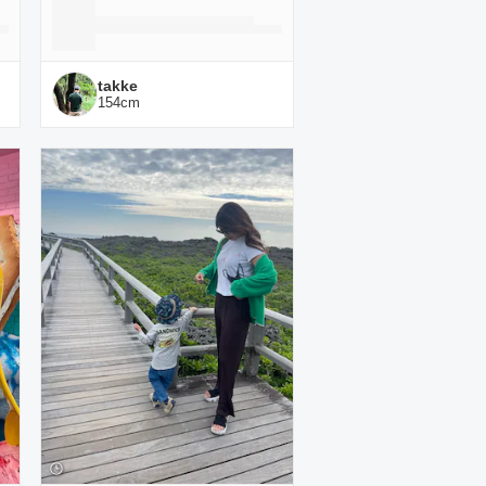
takke
154
cm