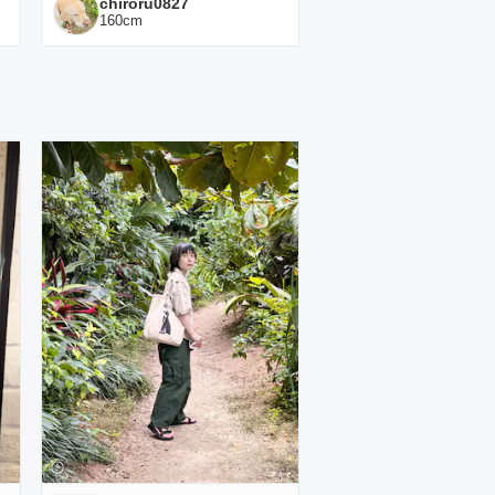
chiroru0827
160
cm