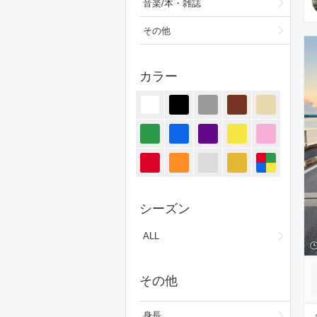
音楽/本・雑誌
その他
カラー
シーズン
ALL
その他
身長