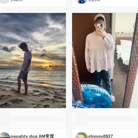
naughty dog AM常滑
chiroru0827