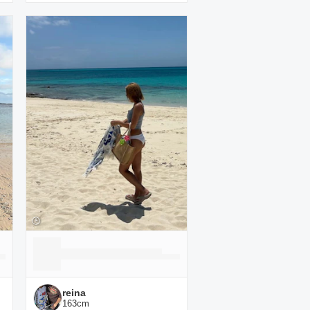
reina
163
cm