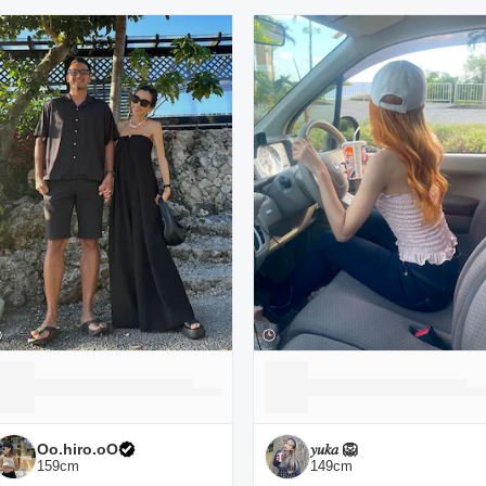
ーディネート一覧
Oo.hiro.oO
𝑦𝑢𝑘𝑎 🦁
159
cm
149
cm