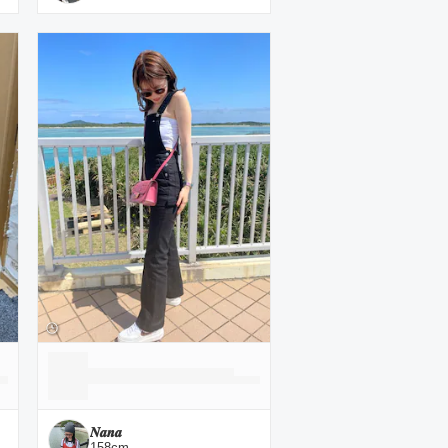
𝑵𝒂𝒏𝒂
158
cm