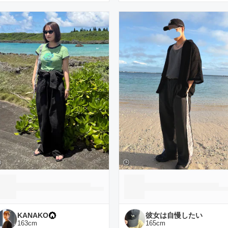
KANAKO
彼女は自慢したい
163
cm
165
cm