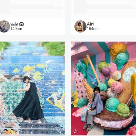
𝑦𝑢𝑘𝑎 🦁
Airi
149
cm
164
cm