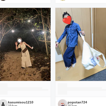
kasumisou1210
popotan724
154
cm
152
cm