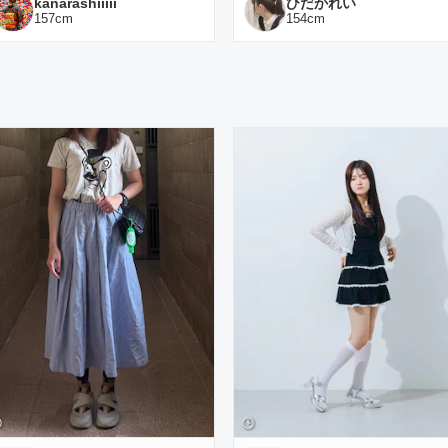
kanarashiiiii
ひだかれい
157
cm
154
cm