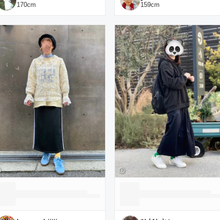
170
cm
159
cm