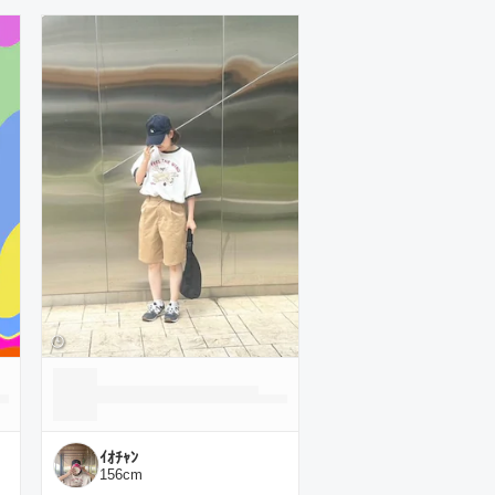
ｲｵﾁｬﾝ
156
cm