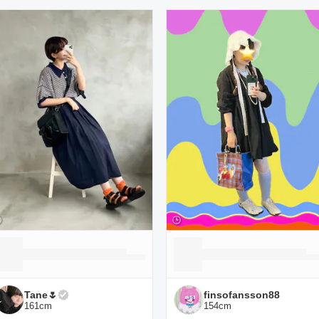
ーディネート一覧
Tane🌷
finsofansson88
161
cm
154
cm