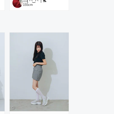
✌🏼( ◠‿◠ ｜🐬
155
cm