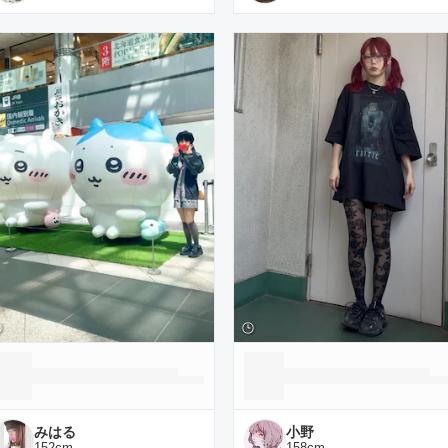
みはる
小野
152
cm
158
cm