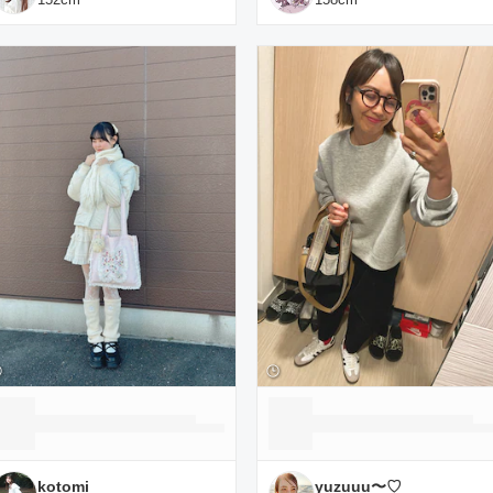
kotomi
yuzuuu〜♡