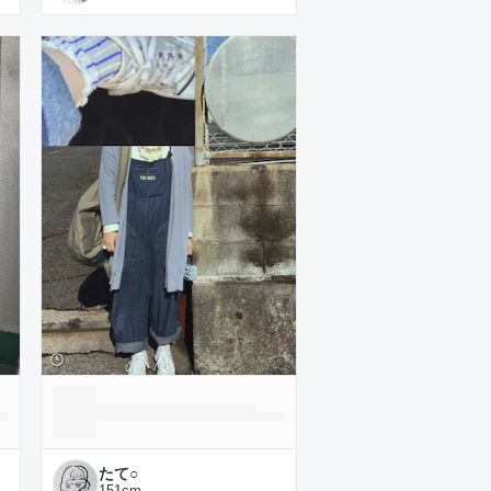
たて○
151
cm