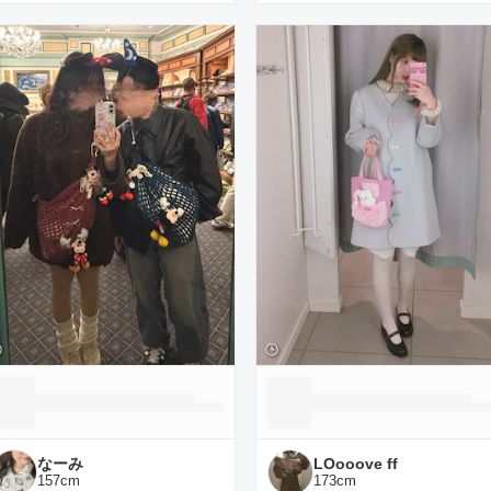
なーみ
LOooove ff
157
cm
173
cm