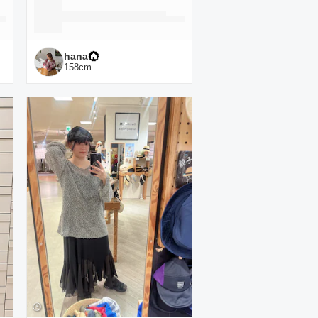
hana
158
cm