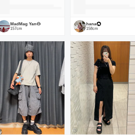
MadMag Yan🐽
hana
157
cm
158
cm