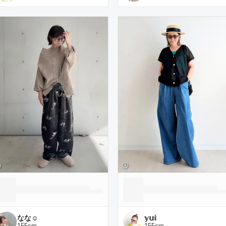
なな☺︎
𝕪𝕦𝕚
155
cm
155
cm