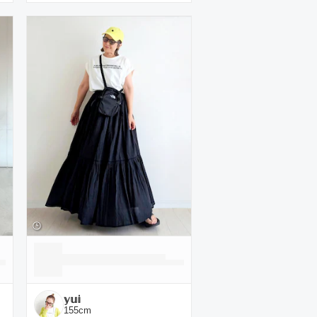
𝕪𝕦𝕚
155
cm