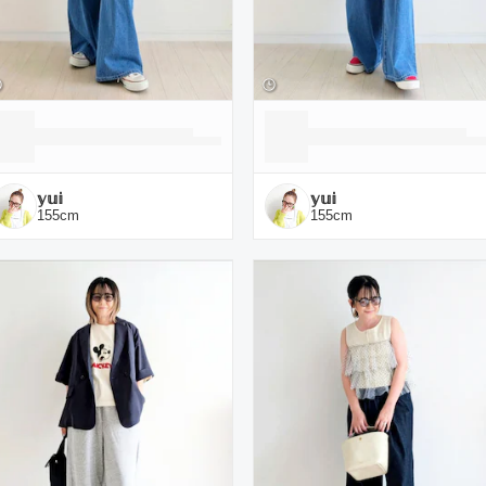
𝕪𝕦𝕚
𝕪𝕦𝕚
155
cm
155
cm