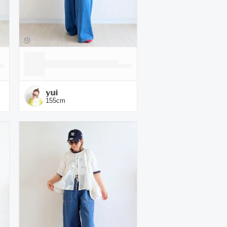
𝕪𝕦𝕚
155
cm