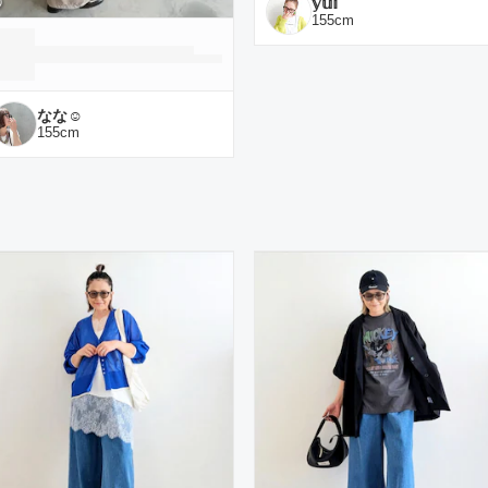
𝕪𝕦𝕚
155
cm
なな☺︎
155
cm