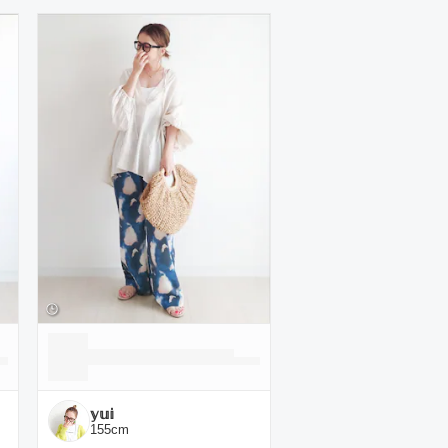
𝕪𝕦𝕚
155
cm