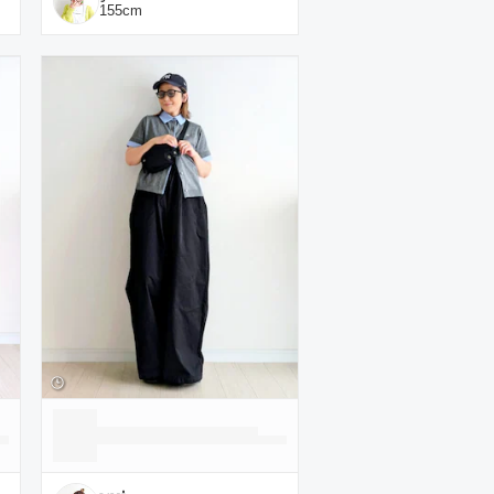
155
cm