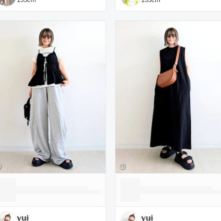
𝕪𝕦𝕚
𝕪𝕦𝕚