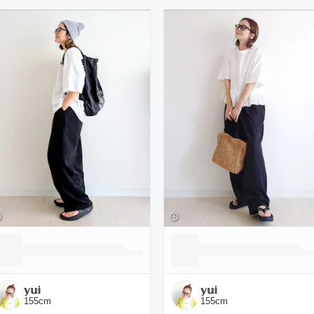
ーディネート一覧
𝕪𝕦𝕚
𝕪𝕦𝕚
155
cm
155
cm