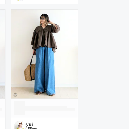
𝕪𝕦𝕚
155
cm