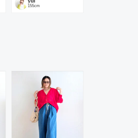
𝕪𝕦𝕚
155
cm