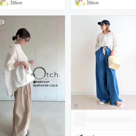
155
cm
155
cm