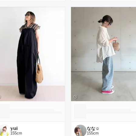
𝕪𝕦𝕚
なな☺︎
155
cm
155
cm