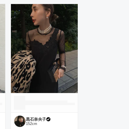
黒石奈央子
152
cm