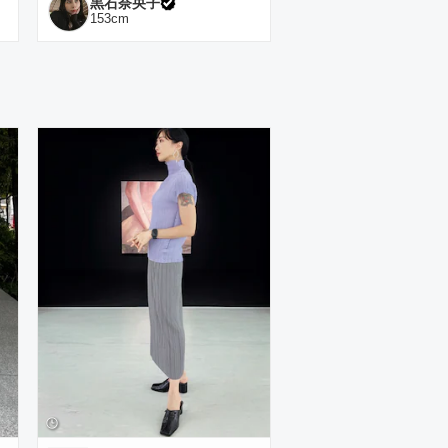
黒石奈央子
153
cm