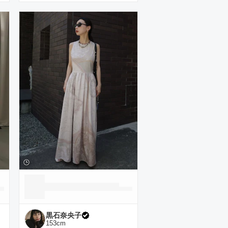
黒石奈央子
153
cm