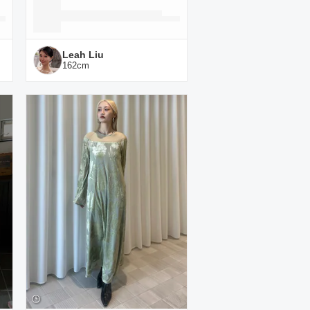
Leah Liu
162
cm