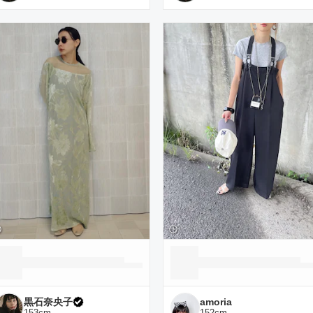
黒石奈央子
amoria
153
cm
152
cm