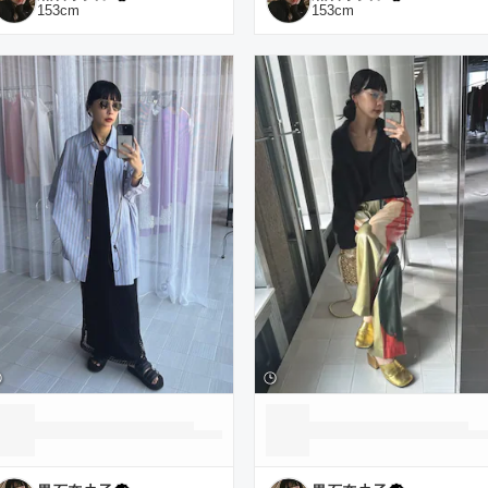
153
cm
153
cm