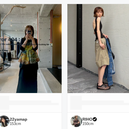
ーディネート一覧
22yamap
RIHO
153
cm
150
cm