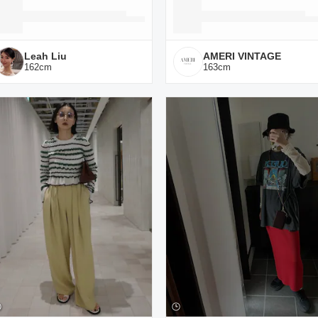
Leah Liu
AMERI VINTAGE
162
cm
163
cm