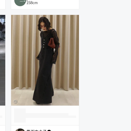
158
cm