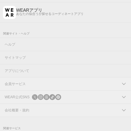
WEARアプリ
あなたの似合うが探せるコーディネートアプリ
関連サイト・ヘルプ
ヘルプ
サイトマップ
アプリについて
会員サービス
ログイン
WEAR公式SNS
新規会員登録
X
会社概要・規約
Instagram
コーポレートサイト
関連サービス