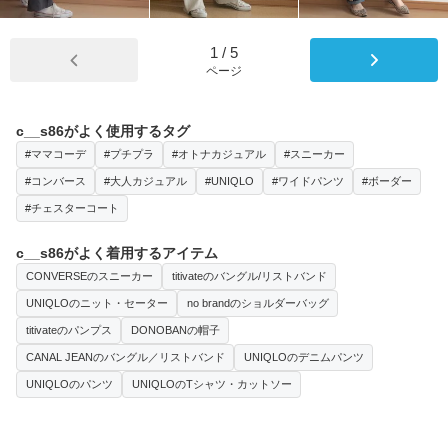
1
/
5
ページ
c__s86がよく使用するタグ
#ママコーデ
#プチプラ
#オトナカジュアル
#スニーカー
#コンバース
#大人カジュアル
#UNIQLO
#ワイドパンツ
#ボーダー
#チェスターコート
c__s86がよく着用するアイテム
CONVERSEのスニーカー
titivateのバングル/リストバンド
UNIQLOのニット・セーター
no brandのショルダーバッグ
titivateのパンプス
DONOBANの帽子
CANAL JEANのバングル／リストバンド
UNIQLOのデニムパンツ
UNIQLOのパンツ
UNIQLOのTシャツ・カットソー