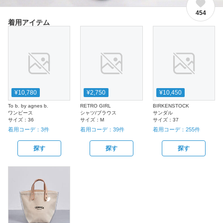
454
着用アイテム
¥10,780
¥2,750
¥10,450
To b. by agnes b.
RETRO GIRL
BIRKENSTOCK
ワンピース
シャツ/ブラウス
サンダル
サイズ：
36
サイズ：
M
サイズ：
37
着用コーデ：
3
件
着用コーデ：
39
件
着用コーデ：
255
件
探す
探す
探す