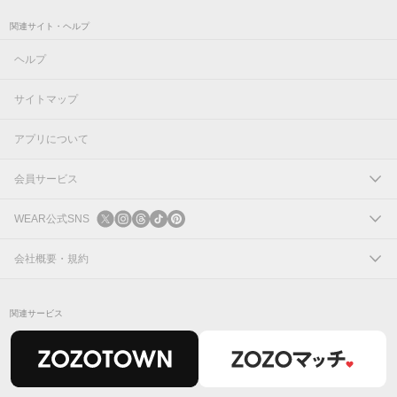
関連サイト・ヘルプ
ヘルプ
サイトマップ
アプリについて
会員サービス
ログイン
WEAR公式SNS
新規会員登録
X
会社概要・規約
Instagram
コーポレートサイト
関連サービス
Threads
会社概要
TikTok
IR情報