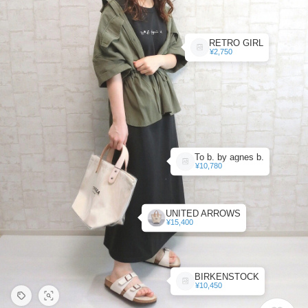
RETRO GIRL
¥2,750
To b. by agnes b.
¥10,780
UNITED ARROWS
¥15,400
BIRKENSTOCK
¥10,450