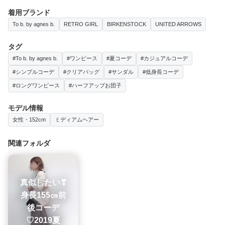
着用ブランド
To b. by agnes b.
RETRO GIRL
BIRKENSTOCK
UNITED ARROWS
タグ
#To b. by agnes b.
#ワンピース
#夏コーデ
#カジュアルコーデ
#シンプルコーデ
#クリアバッグ
#サンダル
#低身長コーデ
#ロングワンピース
#ハーフアップお団子
モデル情報
女性・152cm
ミディアムヘアー
関連フォルダ
真似したい❣
身長155㎝前
後コーデ
♡2019夏