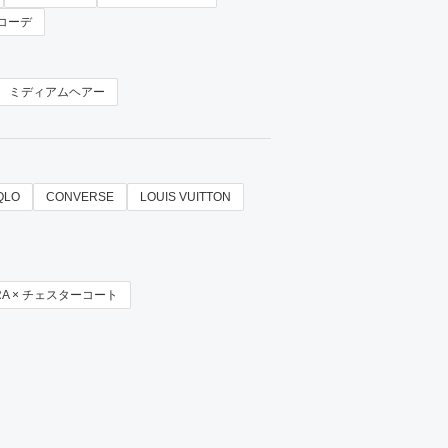
コーデ
ミディアムヘアー
QLO
CONVERSE
LOUIS VUITTON
RA × チェスターコート