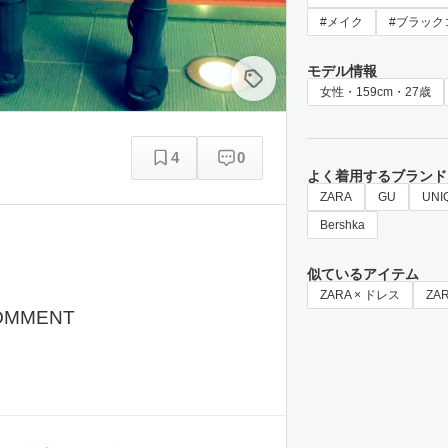
#メイク
#ブラック
モデル情報
女性・159cm・27歳
4
0
よく着用するブランド
ZARA
GU
UNI
Bershka
似ているアイテム
ZARA × ドレス
ZA
OMMENT