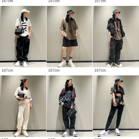
167
cm
167
cm
167
cm
167
cm
167
cm
167
cm