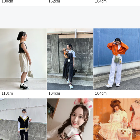
130
cm
162
cm
164
cm
110
cm
164
cm
164
cm