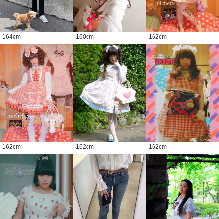
164
cm
160
cm
162
cm
162
cm
162
cm
162
cm