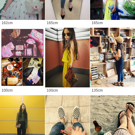
162
cm
165
cm
165
cm
100
cm
100
cm
135
cm