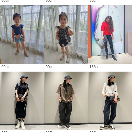
90
cm
90
cm
90
cm
90
cm
90
cm
168
cm