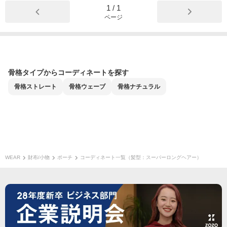
1
/
1
ページ
骨格タイプからコーディネートを探す
骨格
ストレート
骨格
ウェーブ
骨格
ナチュラル
WEAR
財布/小物
ポーチ
コーディネート一覧（髪型：スーパーロングヘアー）