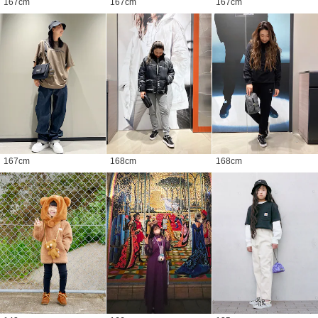
167
cm
167
cm
167
cm
167
cm
168
cm
168
cm