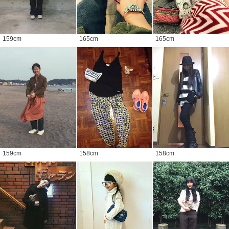
159
cm
165
cm
165
cm
159
cm
158
cm
158
cm