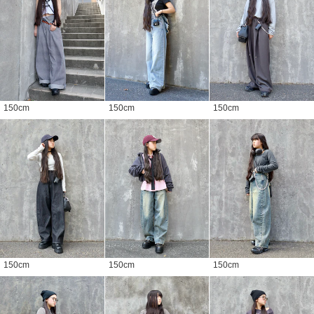
150
cm
150
cm
150
cm
150
cm
150
cm
150
cm