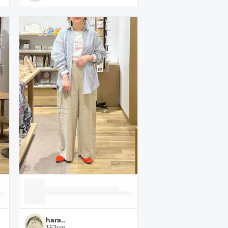
hara..
152
cm