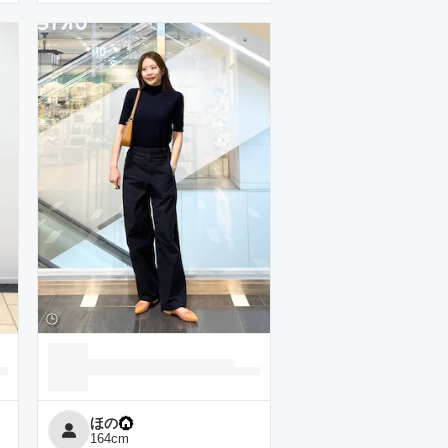
ほの
164
cm