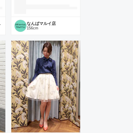
ずはモール店
なんばマルイ店
156
cm