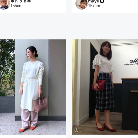
✱ｎｏｎ✱
mayu
155
cm
157
cm