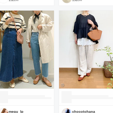
megu_lp
chocotohana