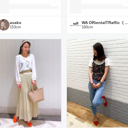
asako
WA ORientalTRaffic く
153
cm
160
cm