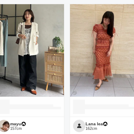
ーディネート一覧
mayu
Lana lea
157
cm
162
cm