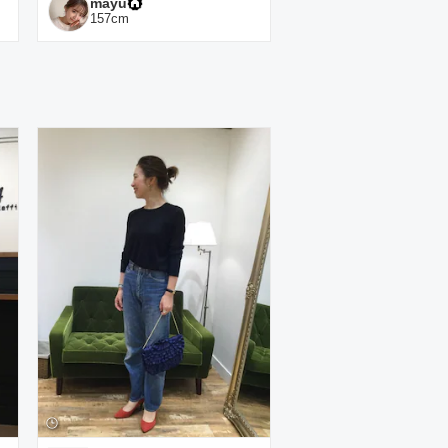
mayu
157
cm