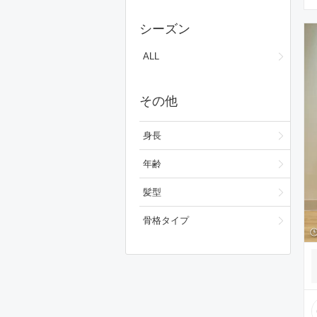
ワンピース/ドレス
シーズン
フォーマルスーツ/小物
ALL
バッグ
ファッション雑貨
その他
スキンケア
身長
ベースメイク
年齢
メイクアップ
髪型
ビューティーグッズ
骨格タイプ
ボディ・ヘアケア
フレグランス
財布/小物
腕時計