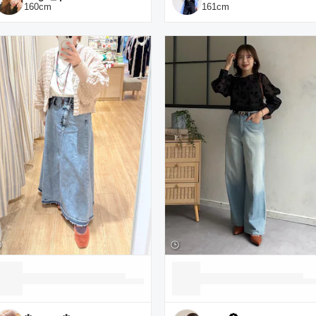
160
cm
161
cm