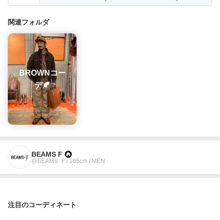
BEAMS F / fennica / TOKYO CULTUART by BEAMS / BRILLA per il
gusto / HUMAN MADE / BEAMS GOLF / BEAMS LIGHTS Men's
関連フォルダ
BROWNコー
デ🍂
BEAMS F
@BEAMS_F / 165cm / MEN
注目のコーディネート