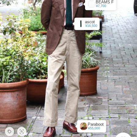
BEAMS F
¥7,700
ascot
¥16,500
Paraboot
¥55,000