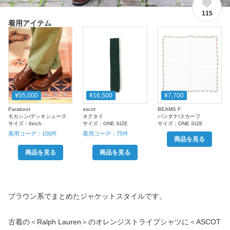
115
着用アイテム
¥55,000
¥16,500
¥7,700
Paraboot
ascot
BEAMS F
モカシン/デッキシューズ
ネクタイ
バンダナ/スカーフ
サイズ：
6inch
サイズ：
ONE SIZE
サイズ：
ONE SIZE
着用コーデ：
100
件
着用コーデ：
75
件
商品を見る
商品を見る
商品を見る
ブラウン系でまとめたジャケットスタイルです。
古着の＜Ralph Lauren＞のオレンジストライプシャツに＜ASCOT