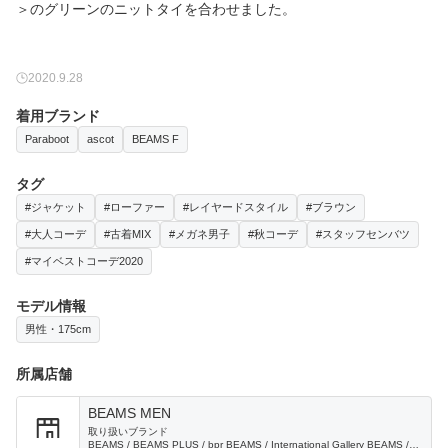
＞のグリーンのニットタイを合わせました。
2020.9.28
着用ブランド
Paraboot
ascot
BEAMS F
タグ
#ジャケット
#ローファー
#レイヤードスタイル
#ブラウン
#大人コーデ
#古着MIX
#メガネ男子
#秋コーデ
#スタッフセンバツ
#マイベストコーデ2020
モデル情報
男性・175cm
所属店舗
BEAMS MEN
取り扱いブランド
BEAMS / BEAMS PLUS / bpr BEAMS / International Gallery BEAMS /