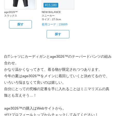
¥15,180
age3026™
NEW BALANCE
スラックス
スニーカー
サイズ：
27.0cm
探す
着用コーデ：
2368
件
探す
白Tシャツにカーディガンとage3026™のテーパードパンツの組み
合わせ。
かなり温かくなってきて、着る物が限定されつつあります。
今年の夏はage3026™をメインに着回していくと決めてるので、
いろいろ悩まなくて良いのは嬉しい。
自分にとっての究極の定番を手に入れることはミニマリズムの真
髄とも言えそう…！
age3026™の購入はWebサイトから。
ぜひプロフィールトップからチェックしてみてください！