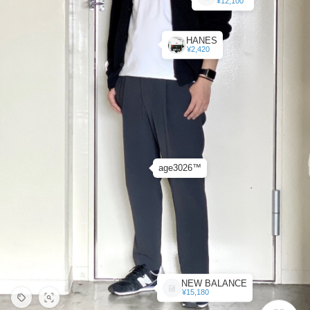
¥12,100
HANES
¥2,420
age3026™
NEW BALANCE
¥15,180