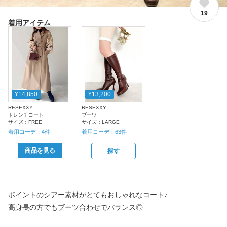
19
着用アイテム
¥14,850
¥13,200
RESEXXY
RESEXXY
トレンチコート
ブーツ
サイズ：
FREE
サイズ：
LARGE
着用コーデ：
4
件
着用コーデ：
63
件
商品を見る
探す
ポイントのシアー素材がとてもおしゃれなコート♪
高身長の方でもブーツ合わせでバランス◎