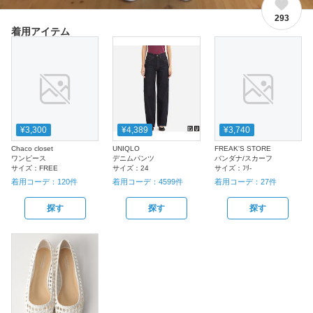
293
着用アイテム
¥3,300
¥4,389
¥3,740
Chaco closet
UNIQLO
FREAK'S STORE
ワンピース
デニムパンツ
バンダナ/スカーフ
サイズ：
FREE
サイズ：
24
サイズ：
ﾌﾘ-
着用コーデ：
120
件
着用コーデ：
4599
件
着用コーデ：
27
件
探す
探す
探す