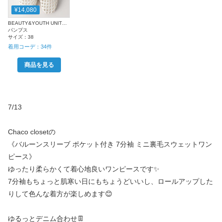
¥14,080
BEAUTY&YOUTH UNITED ARROWS
パンプス
サイズ：
38
着用コーデ：
34
件
商品を見る
7/13
Chaco closetの
《バルーンスリーブ ポケット付き 7分袖 ミニ裏毛スウェットワン
ピース》
ゆったり柔らかくて着心地良いワンピースです✨
7分袖もちょっと肌寒い日にもちょうどいいし、ロールアップした
りして色んな着方が楽しめます😊
ゆるっとデニム合わせ👖