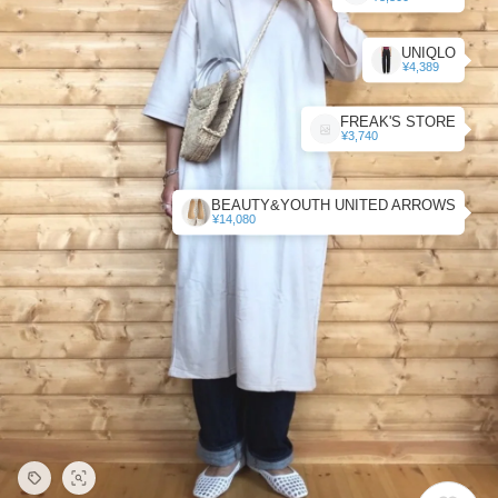
UNIQLO
¥4,389
FREAK'S STORE
¥3,740
BEAUTY&YOUTH UNITED ARROWS
¥14,080