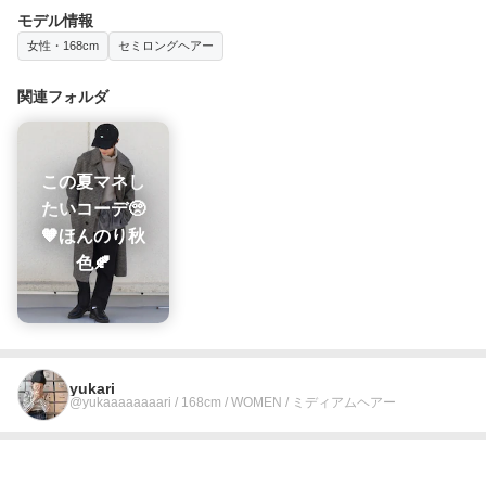
モデル情報
女性・168cm
セミロングヘアー
関連フォルダ
この夏マネし
たいコーデ🥺
🧡ほんのり秋
色🍂
yukari
@yukaaaaaaaari / 168cm / WOMEN / ミディアムヘアー