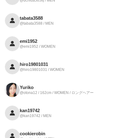
@uchida565iij / MEN
tabata3588
@tabata3588 / MEN
emi1952
@emi1952 / WOMEN
hiro19801031
@hiro19801031 / WOMEN
Yuriko
@otona12 / 162cm / WOMEN / ロングヘアー
kan19742
@kan19742 / MEN
cookierobin