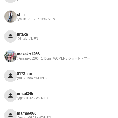
shin
@shin1012 / 168cm / MEN
intaka
@intaka / MEN
masako1266
@masako1266 / 140cm / WOMEN / ショートヘアー
0173nao
@0173nao / WOMEN
gmail345
@gmail345 / WOMEN
mama6868
@mama6868 / WOMEN