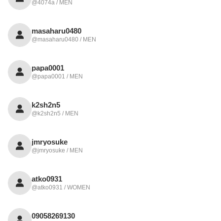
@4074a / MEN
masaharu0480
@masaharu0480 / MEN
papa0001
@papa0001 / MEN
k2sh2n5
@k2sh2n5 / MEN
jmryosuke
@jmryosuke / MEN
atko0931
@atko0931 / WOMEN
09058269130