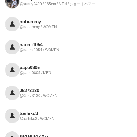
@sunny2499 / 165cm / MEN / ショートヘアー
nobummy
@nobummy / WOMEN
naomi1054
@naomi1054 / WOMEN
papa0805
@papa0805 / MEN
05273130
@05273130 / WOMEN
toshiko3
@toshiko3 / WOMEN
sadahiro2756