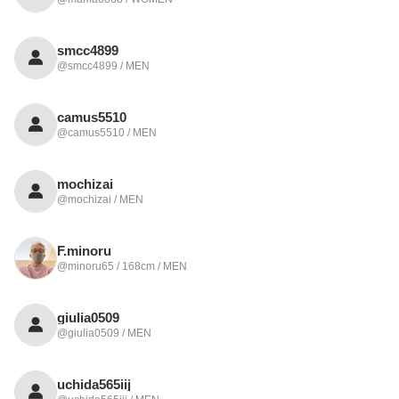
smcc4899
@smcc4899 / MEN
camus5510
@camus5510 / MEN
mochizai
@mochizai / MEN
F.minoru
@minoru65 / 168cm / MEN
giulia0509
@giulia0509 / MEN
uchida565iij