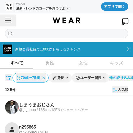
WEAR
アプリで開く
最新トレンドのコーデを見つけよう！
新規会員登録で1,000ptもらえるチャンス
すべて
男性
女性
キッズ
他の絞り込み
70歳〜75歳
身長
ユーザー属性
128
人気順
件
ユーザー一覧
しまうまおじさん
@gigobou / 165cm / MEN / ショートヘアー
n295865
@n295865 / MEN