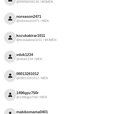
@09058269130 / WOMEN
noreason2471
@noreason2471 / MEN
kozukakirar1011
@kozukakirar1011 / WOMEN
vdok1234
@vdok1234 / MEN
08013261012
@08013261012 / MEN
1496gpz750r
@1496gpz750r / MEN
makikomama0401