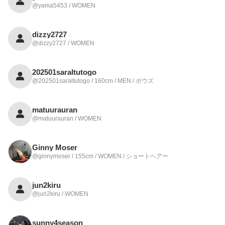
@yama5453 / WOMEN
dizzy2727
@dizzy2727 / WOMEN
202501saraltutogo
@202501saraltutogo / 160cm / MEN / ボウズ
matuurauran
@matuurauran / WOMEN
Ginny Moser
@ginnymoser / 155cm / WOMEN / ショートヘアー
jun2kiru
@jun2kiru / WOMEN
sunny4season