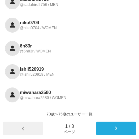
@sadahiro2756 / MEN
niko0704
@niko0704 / WOMEN
6n83r
@6n83r / WOMEN
ishii520919
@ishii520919 / MEN
miwahara2580
@miwahara2580 / WOMEN
70歳〜75歳のユーザー一覧
1
/
3
ページ