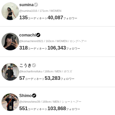
sumina
@sumina1016 / 171cm / WOMEN
135
40,087
コーディネート
フォロワー
comachi
@komachinnn0921 / 163cm / WOMEN / ロングヘアー
318
106,343
コーディネート
フォロワー
こうき
@kochanfvnofuku / 168cm / MEN / ボウズ
57
53,283
コーディネート
フォロワー
Shimo
@shimoshimo39 / 169cm / MEN / ショートヘアー
551
103,868
コーディネート
フォロワー