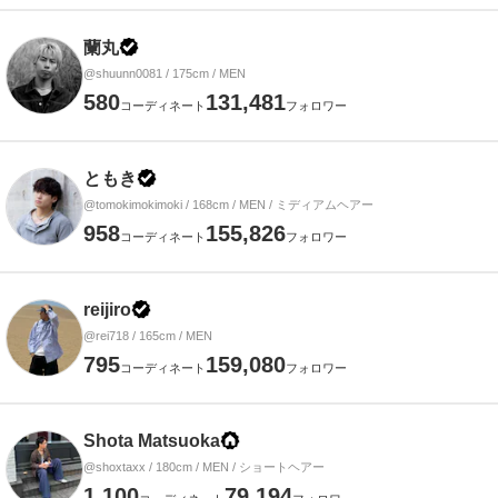
蘭丸
@shuunn0081 / 175cm / MEN
580
131,481
コーディネート
フォロワー
ともき
@tomokimokimoki / 168cm / MEN / ミディアムヘアー
958
155,826
コーディネート
フォロワー
reijiro
@rei718 / 165cm / MEN
795
159,080
コーディネート
フォロワー
Shota Matsuoka
@shoxtaxx / 180cm / MEN / ショートヘアー
1,100
79,194