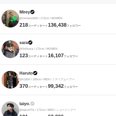
ーザー一覧
Mirey
@mireiworld02 / 173cm / WOMEN
218
136,438
コーディネート
フォロワー
sara
@0ol3sara / 172cm / WOMEN
123
16,107
コーディネート
フォロワー
Haruto
@h180rt / 180cm / MEN / ミディアムヘアー
370
99,342
コーディネート
フォロワー
taiyo.
@taiyo4701 / 172cm / MEN / ショートヘアー