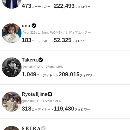
473
222,493
コーディネート
フォロワー
una.
@yun323 / 148cm / WOMEN / ミディアムヘアー
183
52,325
コーディネート
フォロワー
Takeru.
@ootake0120 / 178cm / MEN
1,049
209,015
コーディネート
フォロワー
Ryota Iijima
@meshi0111 / 172cm / MEN
313
119,430
コーディネート
フォロワー
𝐒 𝐄 𝐈 𝐑 𝐀