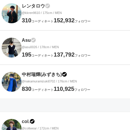
レンタロウ
@kkren9610 / 175cm / MEN
310
152,932
コーディネート
フォロワー
Asu
@asu0026 / 178cm / MEN
195
137,792
コーディネート
フォロワー
中村瑞輝(みずきち)
@nakamuramizuki0702 / 176cm / MEN
830
110,925
コーディネート
フォロワー
col.
@coltwear / 172cm / MEN