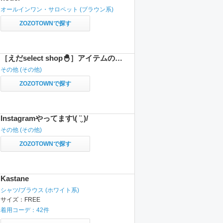
オールインワン・サロペット
(ブラウン系)
ZOZOTOWNで探す
［えだselect shop🐣］アイテムの見方
その他
(その他)
ZOZOTOWNで探す
Instagramやってます\( ¨̮ )/
その他
(その他)
ZOZOTOWNで探す
Kastane
シャツ/ブラウス
(ホワイト系)
サイズ：
FREE
着用コーデ：
42
件