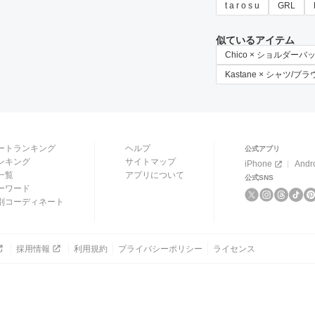
t a r o s u
GRL
似ているアイテム
Chico × ショルダーバ
Kastane × シャツ/ブ
ートランキング
ヘルプ
公式アプリ
ンキング
サイトマップ
iPhone
Andr
一覧
アプリについて
公式SNS
ーワード
別コーディネート
採用情報
利用規約
プライバシーポリシー
ライセンス