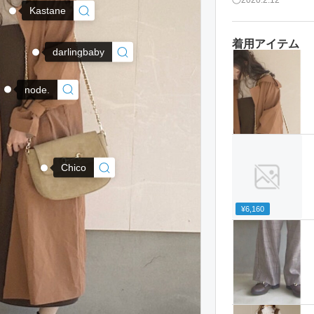
Kastane
着用アイテム
darlingbaby
node.
Chico
¥6,160