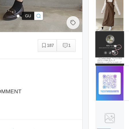
GU
187
1
OMMENT