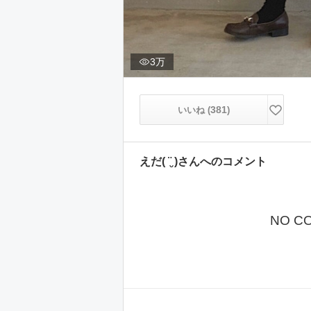
3万
381
いいね (
)
えだ( ¨̮ )
さんへのコメント
NO C