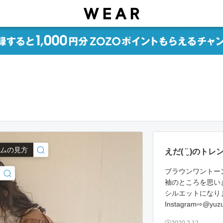
イテムの見方
えだ( ¨̮ )
ブラウンワントー
袖のところを思い
シルエットになりま
Instagram⇨@yuzu
2020.2.12