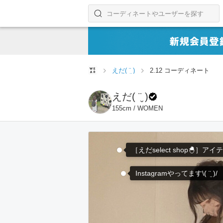
コーディネートやユーザーを探す
検索する
えだ( ¨̮ )
2.12 コーディネート
えだ( ¨̮ )
155cm / WOMEN
［えだselect shop🐣］ア
Instagramやってます\( ¨̮ )/