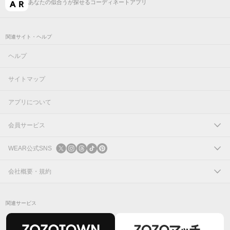
あなたの似合うが探せるコーディネートアプリ
関連サイト・ヘルプ
ヘルプ
サイトマップ
アプリについて
会員サービス
ログイン
WEAR公式SNS
新規会員登録
X
会社概要・規約
Instagram
コーポレートサイト
関連サービス
Threads
会社概要