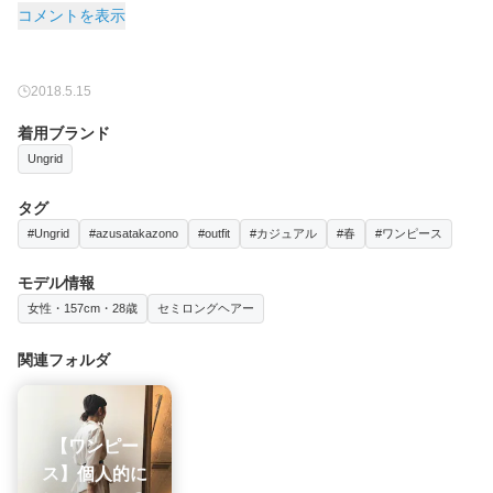
コメントを表示
2018.5.15
着用ブランド
Ungrid
タグ
#Ungrid
#azusatakazono
#outfit
#カジュアル
#春
#ワンピース
モデル情報
女性・157cm・28歳
セミロングヘアー
関連フォルダ
【ワンピー
ス】個人的に