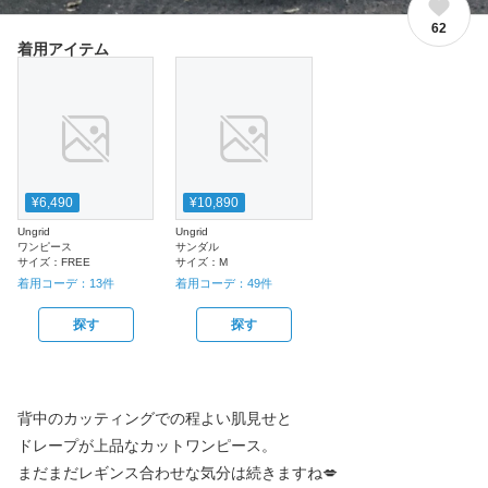
62
着用アイテム
¥6,490
¥10,890
Ungrid
Ungrid
ワンピース
サンダル
サイズ：
FREE
サイズ：
M
着用コーデ：
13
件
着用コーデ：
49
件
探す
探す
背中のカッティングでの程よい肌見せと
ドレープが上品なカットワンピース。
まだまだレギンス合わせな気分は続きますね💋