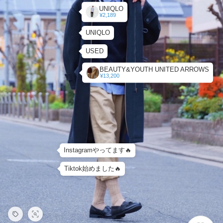
UNIQLO
¥2,189
UNIQLO
USED
BEAUTY&YOUTH UNITED ARROWS
¥13,200
Instagramやってます🔥
Tiktok始めました🔥