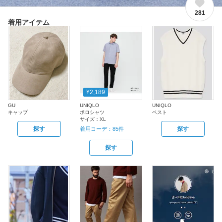
281
着用アイテム
¥2,189
GU
UNIQLO
UNIQLO
キャップ
ポロシャツ
ベスト
サイズ：
XL
探す
探す
着用コーデ：
85
件
探す