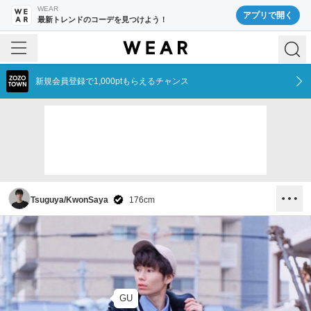
WEAR
アプリで開く
最新トレンドのコーデを見つけよう！
新規会員登録で1,000ptもらえるチャンス
Tsuguya/KwonSaya
176
cm
GU