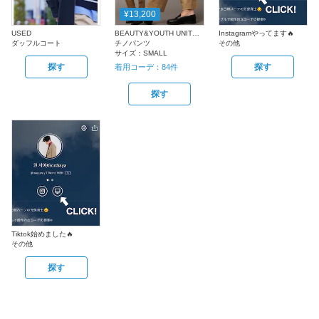
¥13,200
USED
BEAUTY&YOUTH UNITED ARROWS
Instagramやってます🔥
ダッフルコート
チノパンツ
その他
サイズ：
SMALL
探す
探す
着用コーデ：
84
件
探す
Tiktok始めました🔥
その他
探す