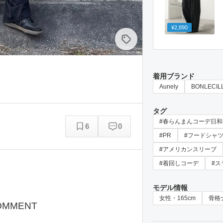
¥2,890
着用ブランド
Aunely
BONLECIL
タグ
#春らんまんコーデ日和
6
0
#PR
#フードシャ
#アメリカンスリーブ
#着回しコーデ
#ス
モデル情報
女性・165cm
骨格
OMMENT