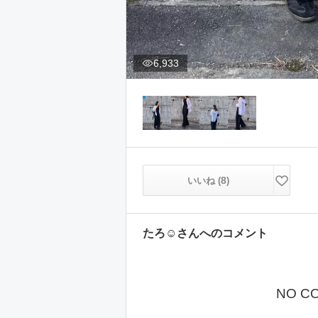
6,933
8
いいね (
)
たろ☺︎
さんへのコメント
NO C