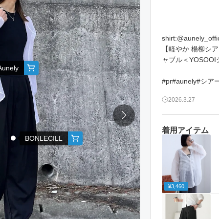
shirt:@aunely_offic
【軽やか 楊柳シア
ャブル＜YOSOO
Aunely
#pr#aunely
2026.3.27
着用アイテム
BONLECILL
¥3,460