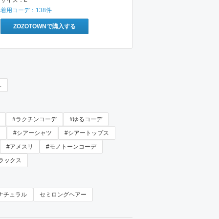
サイズ：
L
着用コーデ：
138
件
ZOZOTOWNで購入する
L
#ラクチンコーデ
#ゆるコーデ
ツ
#シアーシャツ
#シアートップス
#アメスリ
#モノトーンコーデ
ラックス
ナチュラル
セミロングヘアー