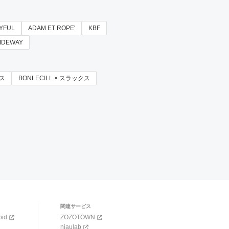
YFUL
ADAM ET ROPE'
KBF
IDEWAY
ウス
BONLECILL × スラックス
関連サービス
oid
ZOZOTOWN
niaulab