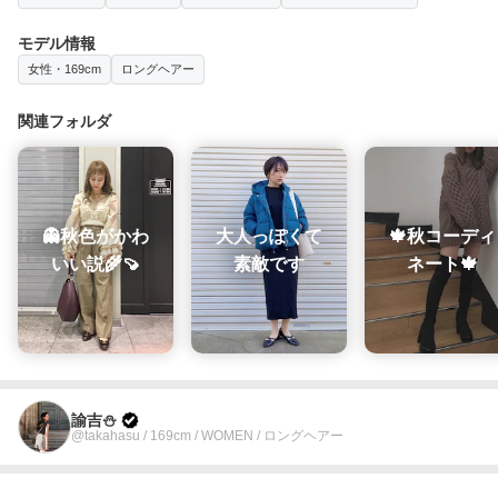
モデル情報
女性・169cm
ロングヘアー
関連フォルダ
👻秋色がかわ
大人っぽくて
🍁秋コーディ
いい説🌾🍠
素敵です
ネート🍁
諭吉⛄️
@takahasu / 169cm / WOMEN / ロングヘアー