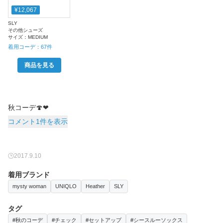
¥12,067
SLY
その他シューズ
サイズ：
MEDIUM
着用コーデ：
67
件
商品を見る
秋コーデ🍄❤︎
コメント1件を表示
2017.9.10
着用ブランド
mysty woman
UNIQLO
Heather
SLY
タグ
#秋のコーデ
#チェック
#セットアップ
#シースルーソックス