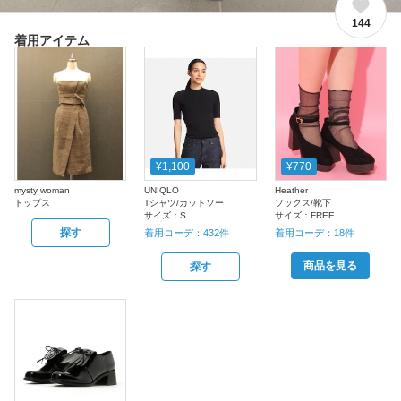
144
着用アイテム
¥1,100
¥770
mysty woman
UNIQLO
Heather
トップス
Tシャツ/カットソー
ソックス/靴下
サイズ：
S
サイズ：
FREE
探す
着用コーデ：
432
件
着用コーデ：
18
件
商品を見る
探す