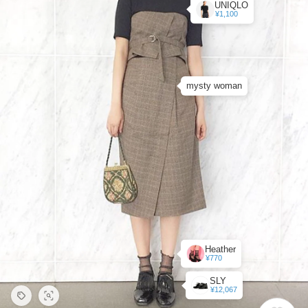
UNIQLO
¥1,100
mysty woman
Heather
¥770
SLY
¥12,067