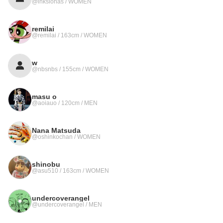
@inkslohas / WOMEN
remilai
@remilai / 163cm / WOMEN
w
@nbsnbs / 155cm / WOMEN
masu o
@aoiauo / 120cm / MEN
Nana Matsuda
@oshinkochan / WOMEN
shinobu
@asu510 / 163cm / WOMEN
undercoverangel
@undercoverangel / MEN