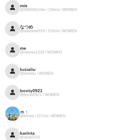
mie
@0905062mie / 156cm / WOMEN
なつめ
@natsume555 / 153cm / WOMEN
me
@namau1228 / WOMEN
lusialiu
@lusialiu / WOMEN
booty0921
@booty0921 / WOMEN
ｍ：
@tvmxq / 157cm / WOMEN
karinta
@akak1031