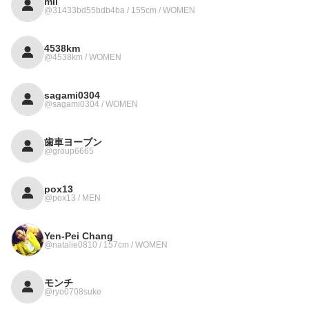
mii
@31433bd55bdb4ba / 155cm / WOMEN
4538km
@4538km / WOMEN
sagami0304
@sagami0304 / WOMEN
歯車ヨーブン
@group6665
pox13
@pox13 / MEN
Yen-Pei Chang
@natalie0810 / 157cm / WOMEN
モンチ
@ryo0708suke