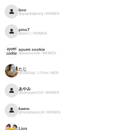
boo
@gogobigbang / WOMEN
pinc7
@pinc7 / WOMEN
ayumi cookie
@aayusuzuki / WOMEN
たじ
@1002taji / 174cm / MEN
あやみ
@yamagen218 / WOMEN
kaeru
@hanahana118 / WOMEN
Ljus