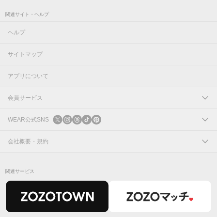
関連サイト・ヘルプ
ヘルプ
サイトマップ
アプリについて
会員サービス
ログイン
WEAR公式SNS
新規会員登録
X
会社概要・規約
Instagram
コーポレートサイト
関連サービス
Threads
会社概要
TikTok
IR情報