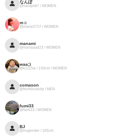
なんぽ
@nampo87 / WOMEN
m☺︎
@mana3737 / WOMEN
manami
@manaaad23 / WOMEN
waa;)
@k1115w / 150cm / WOMEN
comason
@fromlocalcity / MEN
fumi33
@fumi33 / WOMEN
BJ
@nogender / 165cm