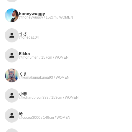
honeywuggy
@honeywuggy / 152cm / WOMEN
うさ
@oneda104
Eikko
@mon5meri / 157cm / WOMEN
くま
@kumakumakuma93 / WOMEN
小春
@koharubiyori333 / 153cm / WOMEN
玲
@cocoa3000 / 149cm / WOMEN