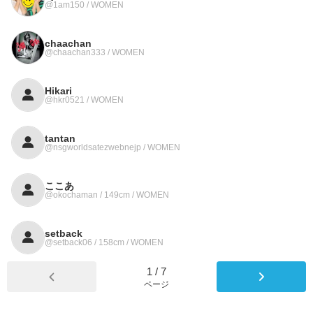
@1am150 / WOMEN
chaachan
@chaachan333 / WOMEN
Hikari
@hkr0521 / WOMEN
tantan
@nsgworldsatezwebnejp / WOMEN
ここあ
@okochaman / 149cm / WOMEN
setback
@setback06 / 158cm / WOMEN
1
/
7
ページ