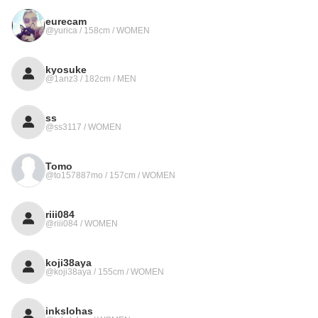
eurecam
@yurica / 158cm / WOMEN
kyosuke
@1anz3 / 182cm / MEN
ss
@ss3117 / WOMEN
Tomo
@to157887mo / 157cm / WOMEN
riii084
@riii084 / WOMEN
koji38aya
@koji38aya / 155cm / WOMEN
inkslohas