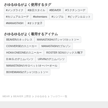
さゆるゆるがよく使用するタグ
#メンズライク
#休日スタイル
#BEAVER
#ラクチンコーデ
#カジュアルコーデ
#bohemians
#シンプル
#ビッグシルエット
#MANASTASH
#オトナ女子
さゆるゆるがよく着用するアイテム
BEAVERのネックレス
MANASTASHのTシャツ/カットソー
CONVERSEのスニーカー
MANASTASHのブルゾン
HOKA ONEONEのスニーカー
ROSTER SOXのソックス/靴下
D.M.G.のデニムパンツ
URVINのデニムパンツ
MANASTASHのサロペット/オーバーオール
BOHEMIANSのTシャツ/カットソー
WEAR
BEAVER 上野店
さゆるゆる
フォロワー一覧