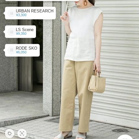
URBAN RESEARCH
¥3,300
LS Scene
¥9,350
RODE SKO
¥6,050