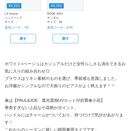
¥9,350
¥6,050
LS Scene
RODE SKO
ハンドバッグ
サンダル
サイズ：
-
サイズ：
38
着用コーデ：
7
件
着用コーデ：
67
件
探す
探す
ホワイト×ベージュはカジュアルだけど女性らしさも演出できるお
気に入りの組み合わせ◎
ブラウスはリネン素材のものを選び、季節感も意識しました。
お洋服がシンプルなので大振りのピアスがよく映えます＾＾
傘は【PAUL&JOE 遮光遮熱UVカット付折畳傘小花】
華美すぎない上品な小花柄がポイント。
ハンドルにはチャームがついており、持つだけで気分があがりま
す！
これからのシーズンに嬉しい晴雨兼用タイプです。