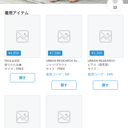
12
着用アイテム
¥4,950
¥7,590
¥3,300
PAUL&JOE
URBAN RESEARCH Sonny Label
URBAN RESEARCH
折りたたみ傘
シャツ/ブラウス
ピアス（両耳用）
サイズ：
FREE
サイズ：
FREE
サイズ：
-
着用コーデ：
5
件
着用コーデ：
14
件
探す
探す
探す