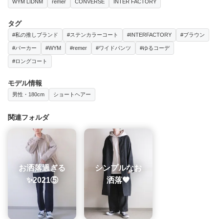
WYM LIDNM
remer
CONVERSE
INTER FACTORY
タグ
#私の推しブランド
#ステンカラーコート
#INTERFACTORY
#ブラウン
#パーカー
#WYM
#remer
#ワイドパンツ
#ゆるコーデ
#ロングコート
モデル情報
男性・180cm
ショートヘアー
関連フォルダ
お洒落過ぎる
シンプルなお
✨2021⑤
洒落🤎