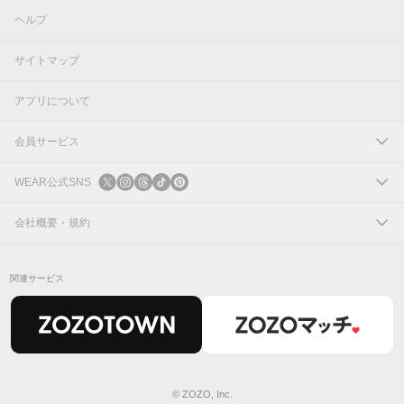
ヘルプ
サイトマップ
アプリについて
会員サービス
ログイン
WEAR公式SNS
新規会員登録
X
会社概要・規約
Instagram
コーポレートサイト
関連サービス
Threads
会社概要
TikTok
IR情報
Pinterest
利用規約
© ZOZO, Inc.