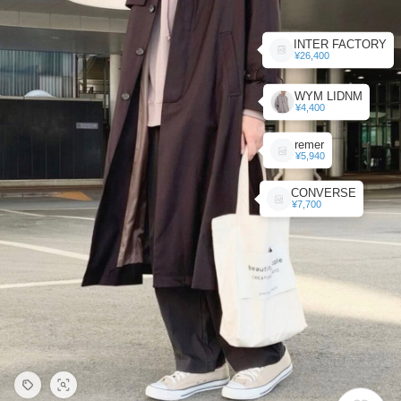
INTER FACTORY
¥26,400
WYM LIDNM
¥4,400
remer
¥5,940
CONVERSE
¥7,700