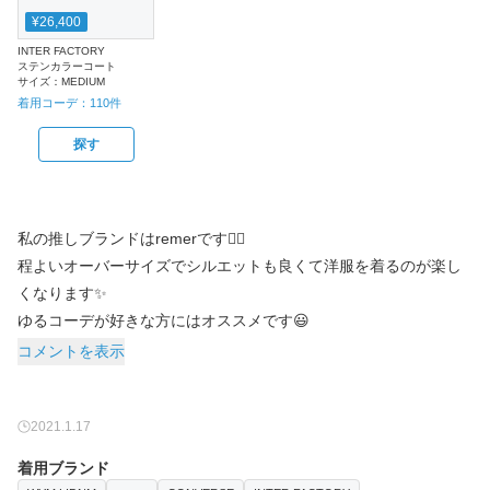
¥26,400
INTER FACTORY
ステンカラーコート
サイズ：
MEDIUM
着用コーデ：
110
件
探す
私の推しブランドはremerです🙆‍♂️
程よいオーバーサイズでシルエットも良くて洋服を着るのが楽し
くなります✨
ゆるコーデが好きな方にはオススメです😃
コメントを表示
2021.1.17
着用ブランド