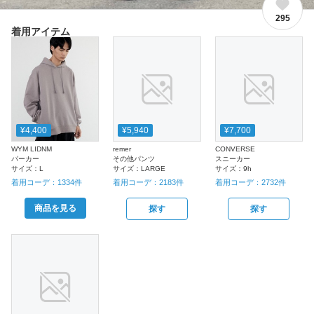
295
着用アイテム
¥4,400
¥5,940
¥7,700
WYM LIDNM
remer
CONVERSE
パーカー
その他パンツ
スニーカー
サイズ：
L
サイズ：
LARGE
サイズ：
9h
着用コーデ：
1334
件
着用コーデ：
2183
件
着用コーデ：
2732
件
商品を見る
探す
探す