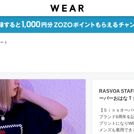
ネート
RASVOA ST
ーバーおはなＴ
【Ｓｉｎｓオーバ
ブランド6周年を
プリントになりWE
メンズも着用でき