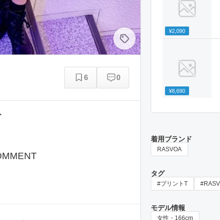
¥2,090
6
0
¥8,690
ト
着用ブランド
RASVOA
OMMENT
タグ
#プリントT
#RAS
モデル情報
女性・166cm