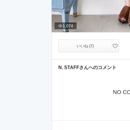
1,074
7
いいね (
)
N. STAFF
さんへのコメント
NO C