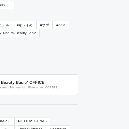
 Basic）
ュアル
#キレイめ
#サボ
#ootd
N. Natural Beauty Basic
l Beauty Basic* OFFICE
Donna / Minnetonka / Flammeum / CORTES
augoa / Casselini / BENSIMON / BIANCA /
 DOLLY SEAN / je / SACRA / mel / KIKKA THE
 / NATURAL BEAUTY BASIC / N.（N. Natural
ic） / Articles of Society
 Basic）
NICOLAS LAINAS