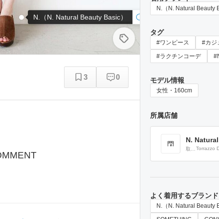
N.（N. Natural Beauty
N.（N. Natural Beauty Basic）
タグ
#ワンピース
#カジ
#ラクチンコーデ
#
3
0
モデル情報
女性・160cm
所属店舗
N. Natura
Torrazzo 
取り
OMMENT
WORKS / L
扱い
campion /
ブラ
DIARY OF
ンド
Beauty Bas
よく着用するブランド
N.（N. Natural Beauty