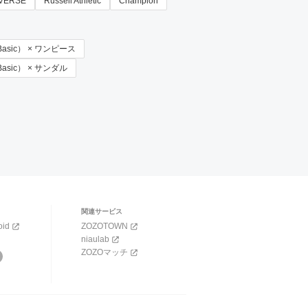
VERSE
Russell Athletic
Champion
ty Basic） × ワンピース
y Basic） × サンダル
関連サービス
oid
ZOZOTOWN
niaulab
ZOZOマッチ