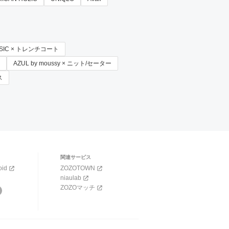
BASIC × トレンチコート
AZUL by moussy × ニット/セーター
ス
関連サービス
oid
ZOZOTOWN
niaulab
ZOZOマッチ