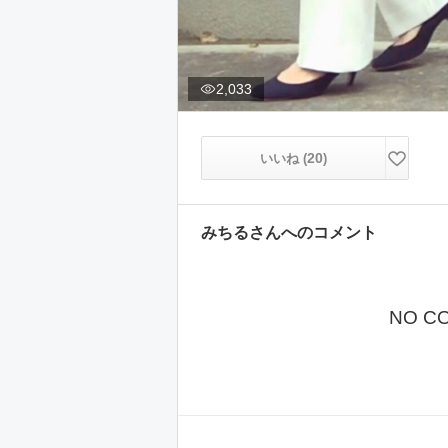
2,033
20
いいね (
)
みちる
さんへのコメント
NO C