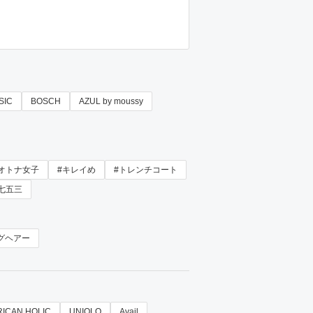
SIC
BOSCH
AZUL by moussy
#オトナ女子
#キレイめ
#トレンチコート
七五三
グヘアー
ICAN HOLIC
UNIQLO
Avail