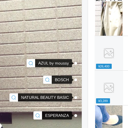
AZUL by moussy
¥26,400
BOSCH
NATURAL BEAUTY BASIC
¥3,289
ESPERANZA