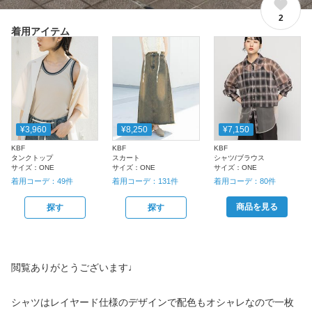
2
着用アイテム
¥3,960
¥8,250
¥7,150
KBF
KBF
KBF
タンクトップ
スカート
シャツ/ブラウス
サイズ：
ONE
サイズ：
ONE
サイズ：
ONE
着用コーデ：
49
件
着用コーデ：
131
件
着用コーデ：
80
件
商品を見る
探す
探す
閲覧ありがとうございます♩
シャツはレイヤード仕様のデザインで配色もオシャレなので一枚