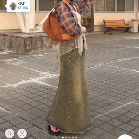
KBF
¥7,150