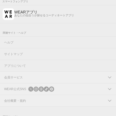
スマートフォンアプリ
WEARアプリ
あなたの似合うが探せるコーディネートアプリ
関連サイト・ヘルプ
ヘルプ
サイトマップ
アプリについて
会員サービス
ログイン
WEAR公式SNS
新規会員登録
X
会社概要・規約
Instagram
コーポレートサイト