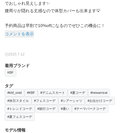
でおしゃれ見えします✨
腰周りが隠れる丈感なので体型カバーも出来ます💡
予約商品は早割で10%offになるのでぜひこの機会に！
コメントを表示
2025.7.12
着用ブランド
KBF
タグ
#kbf_ootd
#KBF
#デニムスカート
#夏コーデ
#newarrival
#休日スタイル
#フェスコーデ
#シアーシャツ
#お出かけコーデ
#トレンドコーデ
#旅行コーデ
#暑い
#テーマパークコーデ
#夏フェスコーデ
モデル情報