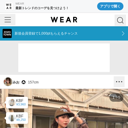
WEAR
アプリで開く
最新トレンドのコーデを見つけよう！
新規会員登録で1,000ptもらえるチャンス
みお
157
cm
1
5
KBF
¥3,960
KBF
¥8,250