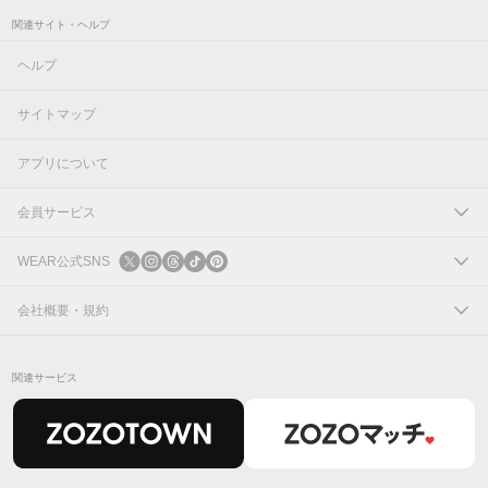
関連サイト・ヘルプ
ヘルプ
サイトマップ
アプリについて
会員サービス
ログイン
WEAR公式SNS
新規会員登録
X
会社概要・規約
Instagram
コーポレートサイト
関連サービス
Threads
会社概要
TikTok
IR情報