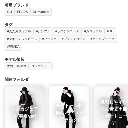
着用ブランド
GU
PRADA
Dr. Martens
タグ
#大人カジュアル
#シンプル
#ラクチンコーデ
#カジュアル
#GU
#マキシ丈ワンピース
#ブラック
#ブラックコーデ
#オールブラック
#PRADA
モデル情報
女性・163cm
ロングヘアー
関連フォルダ
挑戦しやすい
モノトーン特
大人カジュア
大人着丈👩🏻
集(ホワイト&
ル(春夏ver)
スカートコー
ブラック)
デ