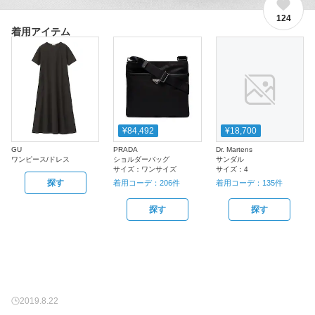
124
着用アイテム
¥84,492
¥18,700
GU
PRADA
Dr. Martens
ワンピース/ドレス
ショルダーバッグ
サンダル
サイズ：
ワンサイズ
サイズ：
4
探す
着用コーデ：
206
件
着用コーデ：
135
件
探す
探す
2019.8.22