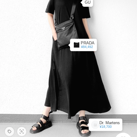
GU
PRADA
¥84,492
Dr. Martens
¥18,700