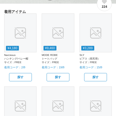
224
着用アイテム
¥4,180
¥9,460
¥3,289
Narcissus
MODE ROBE
SLY
ハンチング/ベレー帽
トートバッグ
ピアス（両耳用）
サイズ：
FREE
サイズ：
FREE
サイズ：
FREE
着用コーデ：
2
件
着用コーデ：
19
件
着用コーデ：
15
件
探す
探す
探す