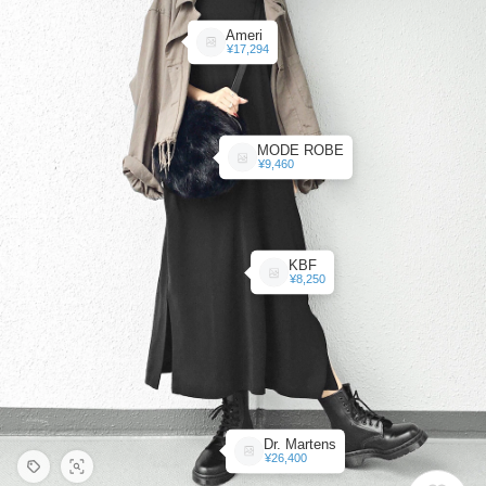
Ameri
¥17,294
MODE ROBE
¥9,460
KBF
¥8,250
Dr. Martens
¥26,400