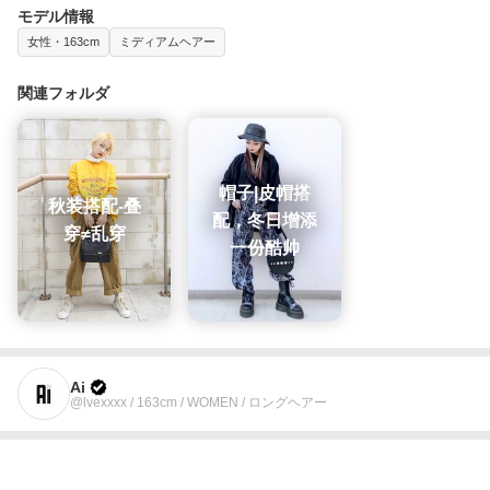
モデル情報
女性・163cm
ミディアムヘアー
関連フォルダ
帽子|皮帽搭
秋装搭配-叠
配，冬日增添
穿≠乱穿
一份酷帅
Ai
@lvexxxx / 163cm / WOMEN / ロングヘアー