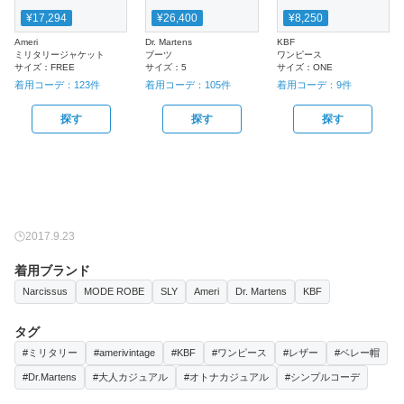
¥17,294
¥26,400
¥8,250
Ameri
Dr. Martens
KBF
ミリタリージャケット
ブーツ
ワンピース
サイズ：
FREE
サイズ：
5
サイズ：
ONE
着用コーデ：
123
件
着用コーデ：
105
件
着用コーデ：
9
件
探す
探す
探す
2017.9.23
着用ブランド
Narcissus
MODE ROBE
SLY
Ameri
Dr. Martens
KBF
タグ
#ミリタリー
#amerivintage
#KBF
#ワンピース
#レザー
#ベレー帽
#Dr.Martens
#大人カジュアル
#オトナカジュアル
#シンプルコーデ