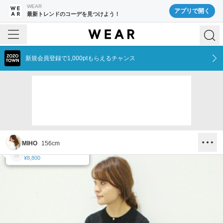
WEAR
アプリで開く
最新トレンドのコーデを見つけよう！
新規会員登録で1,000ptもらえるチャンス
MIHO
156
cm
LIMITLESS LUXURY
LIMITLESS LUXURY
LIMITLESS LUXURY
¥7,590
¥9,790
¥8,800