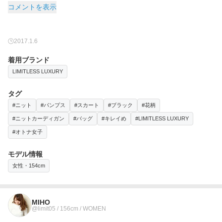
コメントを表示
2017.1.6
着用ブランド
LIMITLESS LUXURY
タグ
#ニット
#パンプス
#スカート
#ブラック
#花柄
#ニットカーディガン
#バッグ
#キレイめ
#LIMITLESS LUXURY
#オトナ女子
モデル情報
女性・154cm
MIHO
@limit05 / 156cm / WOMEN