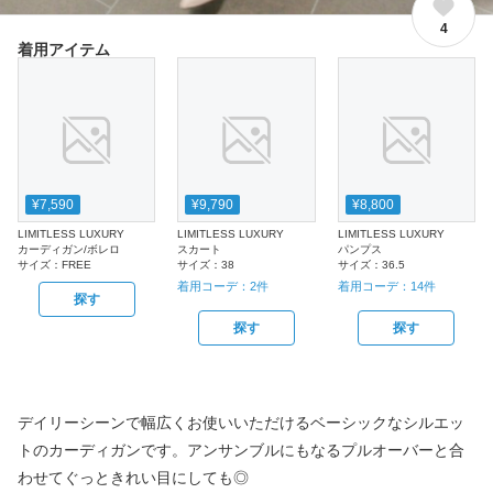
4
着用アイテム
¥7,590
¥9,790
¥8,800
LIMITLESS LUXURY
LIMITLESS LUXURY
LIMITLESS LUXURY
カーディガン/ボレロ
スカート
パンプス
サイズ：
FREE
サイズ：
38
サイズ：
36.5
着用コーデ：
2
件
着用コーデ：
14
件
探す
探す
探す
デイリーシーンで幅広くお使いいただけるベーシックなシルエッ
トのカーディガンです。アンサンブルにもなるプルオーバーと合
わせてぐっときれい目にしても◎