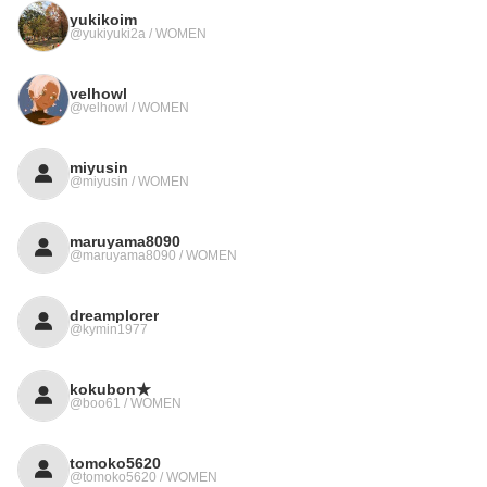
yukikoim
@yukiyuki2a / WOMEN
velhowl
@velhowl / WOMEN
miyusin
@miyusin / WOMEN
maruyama8090
@maruyama8090 / WOMEN
dreamplorer
@kymin1977
kokubon★
@boo61 / WOMEN
tomoko5620
@tomoko5620 / WOMEN