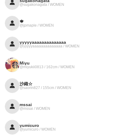
sugakonagata
@sugakonagata / WOMEN
🍁
@jpmaple / WOMEN
yyyyyaaaaaaaaaaaaaa
@yyyyyaaaaaaaaaaaaaa / WOMEN
Miyu
@miyukii0813 / 162cm / WOMEN
沙織☆
@saorin827 / 155cm / WOMEN
mssai
@mssai / WOMEN
yumicuro
@yumicuro / WOMEN