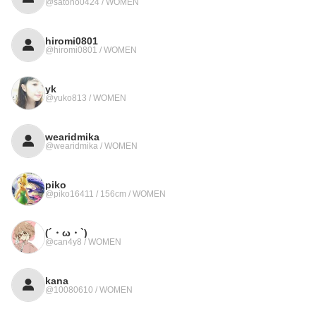
@satono0424 / WOMEN
hiromi0801
@hiromi0801 / WOMEN
yk
@yuko813 / WOMEN
wearidmika
@wearidmika / WOMEN
piko
@piko16411 / 156cm / WOMEN
(´・ω・`)
@can4y8 / WOMEN
kana
@10080610 / WOMEN