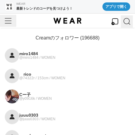
WEAR
アプリで開く
最新トレンドのコーデを見つけよう！
Cream
のフォロワー (
196688
)
miro1484
@miro1484 / WOMEN
rico
@74322r / 153cm / WOMEN
Cー子
@y0916k / WOMEN
juuu0303
@juuu0303 / WOMEN