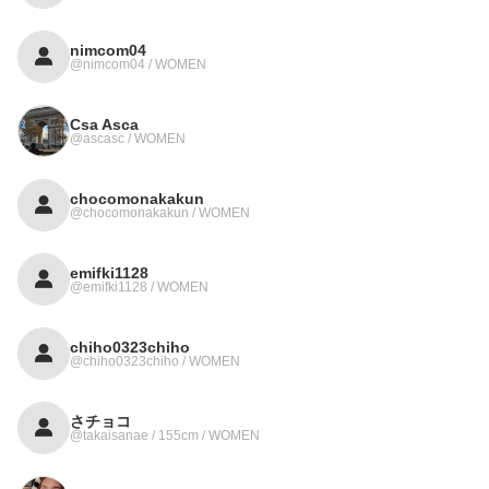
nimcom04
@nimcom04 / WOMEN
Csa Asca
@ascasc / WOMEN
chocomonakakun
@chocomonakakun / WOMEN
emifki1128
@emifki1128 / WOMEN
chiho0323chiho
@chiho0323chiho / WOMEN
さチョコ
@takaisanae / 155cm / WOMEN