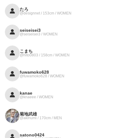
たろ
@designnet / 153cm / WOMEN
seiseisei3
@seiseisei3 / WOMEN
こまち
@hito0803 / 158cm / WOMEN
fuwamoko628
@fuwamoko628 / WOMEN
kanae
@knaeee / WOMEN
菊地武雄
@akihumi / 170cm / MEN
satono0424