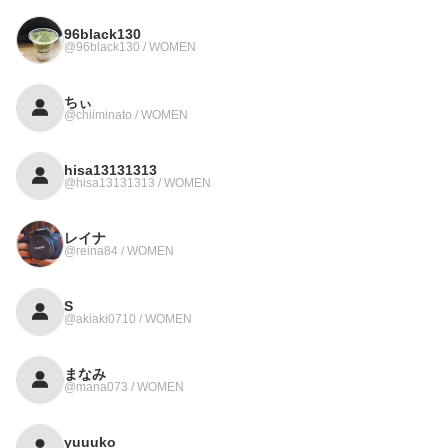
96black130
@96black130 / WOMEN
ちぃ
@chiiminato / WOMEN
hisa13131313
@hisa13131313 / WOMEN
レイナ
@reina84 / WOMEN
S
@akiaki0710 / WOMEN
まなみ
@mana073 / WOMEN
yuuuko