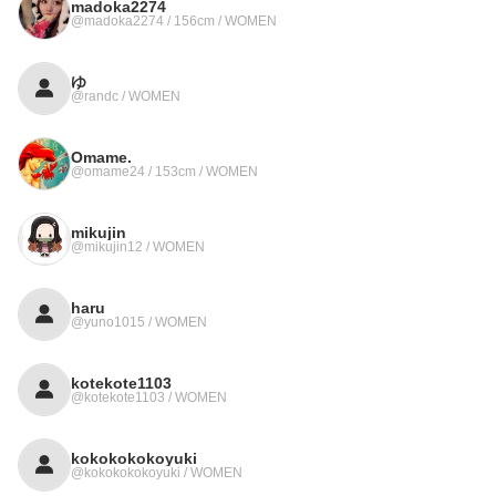
madoka2274
@madoka2274 / 156cm / WOMEN
ゆ
@randc / WOMEN
Omame.
@omame24 / 153cm / WOMEN
mikujin
@mikujin12 / WOMEN
haru
@yuno1015 / WOMEN
kotekote1103
@kotekote1103 / WOMEN
kokokokokoyuki
@kokokokokoyuki / WOMEN