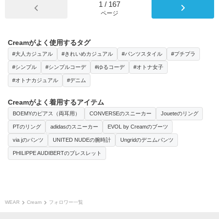
1
/
167
ページ
Creamがよく使用するタグ
#大人カジュアル
#きれいめカジュアル
#パンツスタイル
#プチプラ
#シンプル
#シンプルコーデ
#ゆるコーデ
#オトナ女子
#オトナカジュアル
#デニム
Creamがよく着用するアイテム
BOEMYのピアス（両耳用）
CONVERSEのスニーカー
Joueteのリング
PTのリング
adidasのスニーカー
EVOL by Creamのブーツ
via jのパンツ
UNITED NUDEの腕時計
Ungridのデニムパンツ
PHILIPPE AUDIBERTのブレスレット
WEAR
Cream
フォロワー一覧