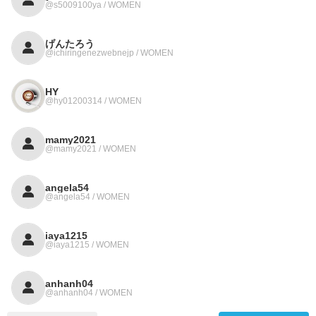
@s5009100ya / WOMEN
げんたろう
@ichiringenezwebnejp / WOMEN
HY
@hy01200314 / WOMEN
mamy2021
@mamy2021 / WOMEN
angela54
@angela54 / WOMEN
iaya1215
@iaya1215 / WOMEN
anhanh04
@anhanh04 / WOMEN