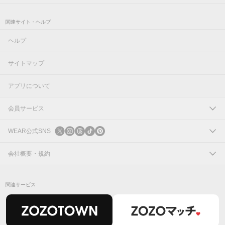
関連サイト・ヘルプ
ヘルプ
サイトマップ
アプリについて
会員サービス
ログイン
WEAR公式SNS
新規会員登録
X
会社概要・規約
Instagram
コーポレートサイト
関連サービス
Threads
会社概要
TikTok
IR情報