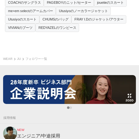
COACHのサングラス
PAGEBOYのニット/セーター
jouetieのスカート
me+em selectのアームカバー
Utusiyoのノーカラージャケット
Utusiyoのスカート
CHUMSのバッグ
FRAY I.Dのジャケット/アウター
VIVIANのブーツ
REDYAZELのワンピース
WEAR
JU
フォロワー一覧
採用情報
NEW
エンジニア/中途採用