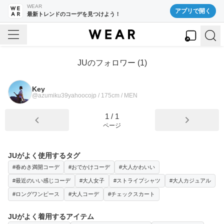
WEAR
アプリで開く
最新トレンドのコーデを見つけよう！
JU
のフォロワー (
1
)
Key
@azumiku39yahoocojp / 175cm / MEN
1
/
1
ページ
JUがよく使用するタグ
#春めき満開コーデ
#おでかけコーデ
#大人かわいい
#最近のいい感じコーデ
#大人女子
#ストライプシャツ
#大人カジュアル
#ロングワンピース
#大人コーデ
#チェックスカート
JUがよく着用するアイテム