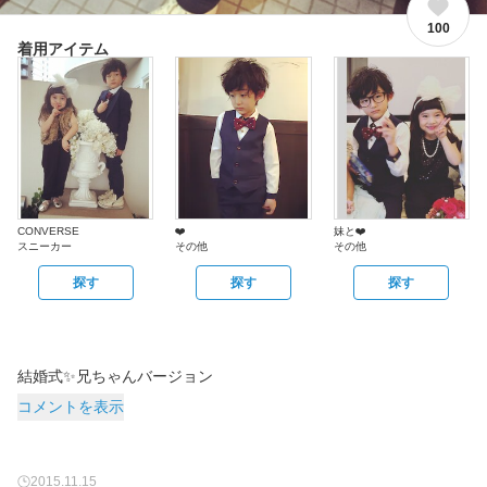
100
着用アイテム
CONVERSE
❤️
妹と❤️
スニーカー
その他
その他
探す
探す
探す
結婚式✨兄ちゃんバージョン
コメントを表示
2015.11.15