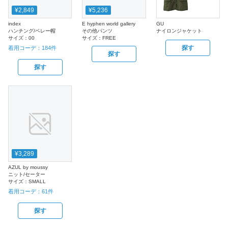
¥2,849
¥5,236
index
E hyphen world gallery
GU
ハンチング/ベレー帽
その他パンツ
ナイロンジャケット
サイズ：
00
サイズ：
FREE
探す
着用コーデ：
184
件
探す
探す
¥3,289
AZUL by moussy
ニット/セーター
サイズ：
SMALL
着用コーデ：
61
件
探す