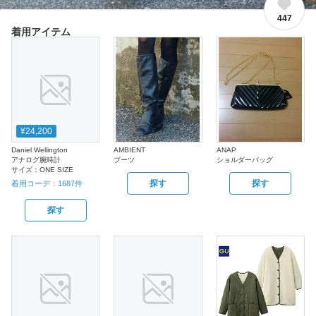
447
着用アイテム
¥24,200
Daniel Wellington
AMBIENT
ANAP
アナログ腕時計
ブーツ
ショルダーバッグ
サイズ：
ONE SIZE
探す
探す
着用コーデ：
1687
件
探す