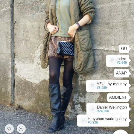
GU
index
¥2,849
ANAP
AZUL by moussy
¥3,289
AMBIENT
Daniel Wellington
¥24,200
E hyphen world gallery
¥5,236