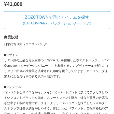
¥41,800
ZOZOTOWNで同じアイテムを探す
(
C.P. COMPANY / バッグ / ショルダーバッグ
)
商品説明
日常に寄り添うウエストバッグ
■デザイン
サテン調の上品な光沢を持つ「Nylon B」を使用したウエストパック。〈C.P.
Company（シーピーカンパニー）〉を象徴するレンズディテールを配し、ミ
リタリー由来の機能美と洗練された印象を両立しています。ガーメントダイ
加工による奥行きのある表情も魅力です。
■ディテール
コンパクトなサイズながら、メインコンパートメントに加えてアクセスしや
すいフロントポケットを備え、スマートフォンや財布、鍵など日常の必需品
を効率よく収納可能です。クイックリリースバックルを採用したショルダー
ストラップは長さ調節がしやすく、体にしっかりフィット。自転車移動やア
クティブなシーンでも快適に使用でき、スタイリングのアクセントとしても