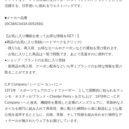
活躍する、日常使いに頼れるウエストバッグです。
■メーカー品番
20CMAC043A-005269G
【お気に入り機能を使ってお得な情報をGET！】
●商品のお気に入り登録(ハートマークをクリック)
・残り1点、再入荷、お得なセールやクーポンなどの通知を受け取れます。
・お気に入りした商品は一覧で閲覧でき、あとで見返すのに便利です。
●ショップ・ブランドのお気に入り登録
・新商品や再入荷、クーポン配布などいち早くブランドのお得な情報を受け
取ることができます。
C.P. Company / シー ピー カンパニー
1971年「スポーツウェアのゴッドファーザー」として国際的に知られるマッ
シモ・オスティがブランド＜Chester Perry＞を立ち上げ、1978年に＜C.P.
Company＞へと改名。機能性を重視した定番のメンズウェアに、革新的なス
タイルを精巧に組み入れて再表現、身に着けた瞬間から体に馴染むような着
心地を追求するとともに、伝統、革新、そして性能を組み合わせた独特なデ
ィテールが施されたウェアをお届けしています。