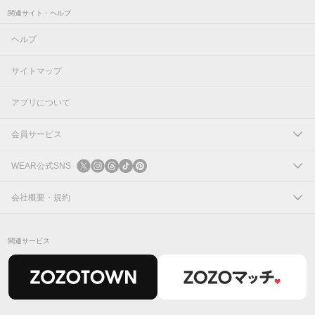
関連サイト・ヘルプ
ヘルプ
サイトマップ
アプリについて
会員サービス
ログイン
WEAR公式SNS
新規会員登録
X
会社概要・規約
Instagram
コーポレートサイト
関連サービス
Threads
会社概要
TikTok
IR情報