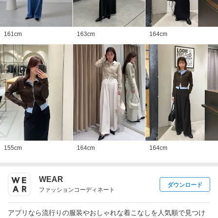
161
cm
163
cm
164
cm
155
cm
164
cm
164
cm
WEAR
ダウンロード
ファッションコーディネート
アプリなら流行りの服装やおしゃれな着こなしを人気順で見つけ