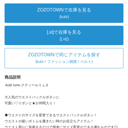
ZOZOTOWNで在庫を見る
(kutir)
[.st]で在庫を見る
([.st])
ZOZOTOWNで同じアイテムを探す
(
kutir / ファッション雑貨 / ベルト
)
商品説明
-kutir lune-クティールリュヌ
大人気のウエストバックルボタンに
可愛い♡リボンと★が仲間入り！
◆ウエストのサイズを変更できるウエストバックルボタン！
ウエストが緩いボトムを履きたい時のお役立ちアイテム！
ウエスト周りに装着するだけで簡単にサイズ変更ができる優れものです◎