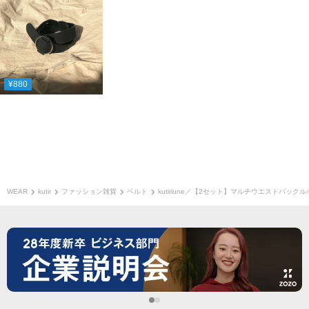
¥880
WEAR
kutir
ファッション雑貨
ベルト
kutirlune／【2セット】マルチウエストバック