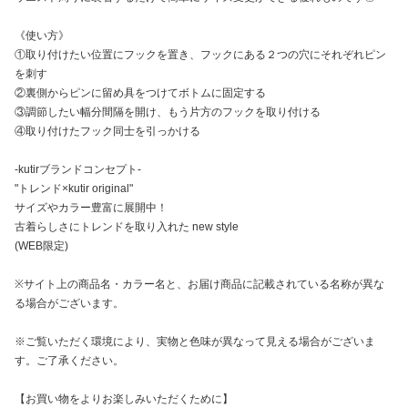
《使い方》
①取り付けたい位置にフックを置き、フックにある２つの穴にそれぞれピン
を刺す
②裏側からピンに留め具をつけてボトムに固定する
③調節したい幅分間隔を開け、もう片方のフックを取り付ける
④取り付けたフック同士を引っかける
-kutirブランドコンセプト-
"トレンド×kutir original"
サイズやカラー豊富に展開中！
古着らしさにトレンドを取り入れた new style
(WEB限定)
※サイト上の商品名・カラー名と、お届け商品に記載されている名称が異な
る場合がございます。
※ご覧いただく環境により、実物と色味が異なって見える場合がございま
す。ご了承ください。
【お買い物をよりお楽しみいただくために】