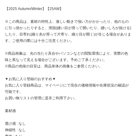
【2025 Autumn/Winter】【25AW】
※この商品は、素材の特性上、激しい動きで強い力がかかったり、他のもの
に引っ掛かったりすると、滑脱(縫い目が滑って開いたり、縫いしろが抜ける)
したり、目寄れ(織り糸が滑って片寄り、織り目が開く)が生じる場合がありま
す。ご使用の際には十分ご注意ください。
※商品画像は、光の当たり具合やパソコンなどの閲覧環境により、実際の色
味と異なって見える場合がございます。予めご了承ください。
※商品の色味の目安は、商品単体の画像をご参照ください。
▼お気に入り登録のおすすめ▼
お気に入り登録商品は、マイページにて現在の価格情報や在庫状況の確認が
可能です。
お買い物リストの管理に是非ご利用下さい。
素材感
透け感 : なし
伸縮性 : なし