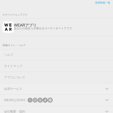
採用情報一覧
スマートフォンアプリ
WEARアプリ
あなたの似合うが探せるコーディネートアプリ
関連サイト・ヘルプ
ヘルプ
サイトマップ
アプリについて
会員サービス
ログイン
WEAR公式SNS
新規会員登録
X
会社概要・規約