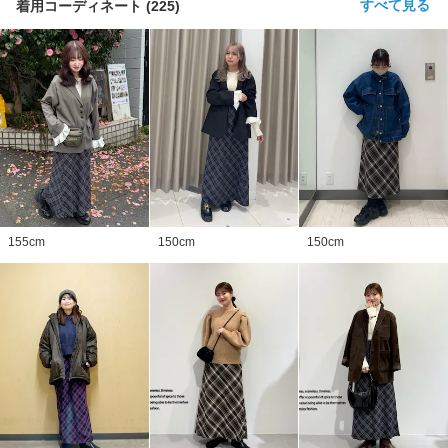
すべて見る
着用コーディネート
(
225
)
155
cm
150
cm
150
cm