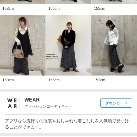
153
cm
155
cm
155
cm
158
cm
155
cm
152
cm
WEAR
ダウンロード
ファッションコーディネート
アプリなら流行りの服装やおしゃれな着こなしを人気順で見つけ
ることができます。