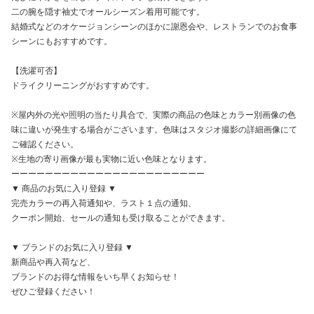
二の腕を隠す袖丈でオールシーズン着用可能です。
結婚式などのオケージョンシーンのほかに謝恩会や、レストランでのお食事
シーンにもおすすめです。
【洗濯可否】
ドライクリーニングがおすすめです。
※屋内外の光や照明の当たり具合で、実際の商品の色味とカラー別画像の色
味に違いが発生する場合がございます。色味はスタジオ撮影の詳細画像にて
ご確認ください。
※生地の寄り画像が最も実物に近い色味となります。
ーーーーーーーーーーーーーーーーーーーーーーー
▼ 商品のお気に入り登録 ▼
完売カラーの再入荷通知や、ラスト１点の通知、
クーポン開始、セールの通知も受け取ることができます。
▼ ブランドのお気に入り登録 ▼
新商品や再入荷など、
ブランドのお得な情報をいち早くお知らせ！
ぜひご登録ください！