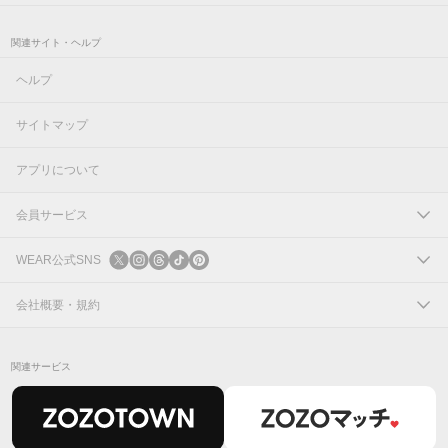
関連サイト・ヘルプ
ヘルプ
サイトマップ
アプリについて
会員サービス
ログイン
WEAR公式SNS
新規会員登録
X
会社概要・規約
Instagram
コーポレートサイト
関連サービス
Threads
会社概要
TikTok
IR情報