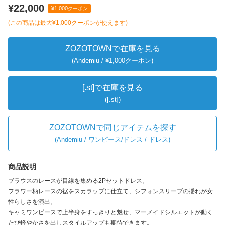
¥22,000
¥1,000
クーポン
(この商品は最大
¥1,000
クーポンが使えます)
ZOZOTOWNで在庫を見る
(Andemiu / ¥1,000クーポン)
[.st]で在庫を見る
([.st])
ZOZOTOWNで同じアイテムを探す
(
Andemiu / ワンピース/ドレス / ドレス
)
商品説明
ブラウスのレースが目線を集める2Pセットドレス。
フラワー柄レースの裾をスカラップに仕立て、シフォンスリーブの揺れが女
性らしさを演出。
キャミワンピースで上半身をすっきりと魅せ、マーメイドシルエットが動く
たび軽やかさを出しスタイルアップも期待できます。