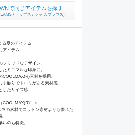
TOWNで同じアイテムを探す
y BEAMS / トップス / シャツ/ブラウス
)
使える夏のアイテム
なアイテム
のソリッドなデザイン。
したミニマルな印象に。
COOLMAX(R)素材を採用。
な手触りでトロミがある素材感。
としたサイズ感。
OOLMAX(R)）＞
00％の素材でコットン素材よりも優れた
性。
早いのも特徴。