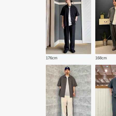
176
cm
168
cm