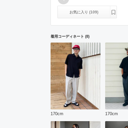
109
お気に入り (
)
着用コーディネート
(
8
)
170
cm
170
cm