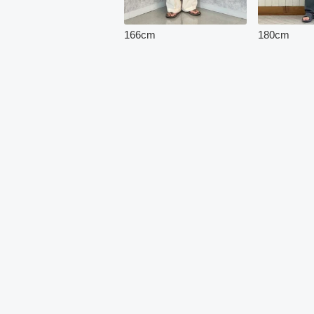
166
cm
180
cm