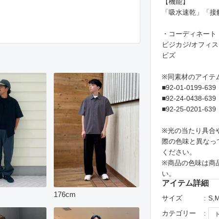
【機能】
「吸水速乾」「接
・コーディネート
ビジカジ/オフィス
ビズ
※同素材のアイテ
■92-01-0199-639
■92-24-0438-639
■92-25-0201-639
※光の当たり具合
際の色味と異なっ
ください。
※商品の色味は商
い。
アイテム詳細
176
cm
サイズ
S,M
カテゴリー