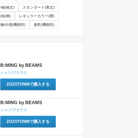
半袖(袖丈)
スタンダード(着丈)
地(柄)
レギュラーカラー(襟)
接触冷感(機能性)
速乾(機能性)
B:MING by BEAMS
シャツ/ブラウス
ZOZOTOWNで購入する
B:MING by BEAMS
シャツ/ブラウス
ZOZOTOWNで購入する