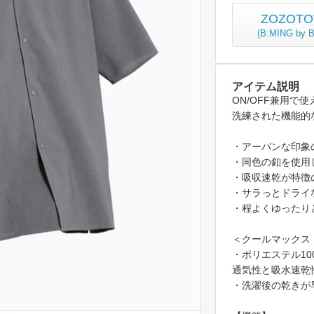
ZOZO
(
B:MING b
アイテム説明
ON/OFF兼用で
洗練された機能的
・アーバンな印象
・同色の釦を使用
・吸収速乾が特徴の
・サラっとドライ
・程よくゆったり
＜クールマックス（C
・ポリエステル1
通気性と吸水速乾
・洗濯後の乾きが