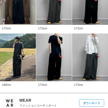
175
cm
173
cm
173
cm
168
cm
173
cm
173
cm
WEAR
ダウンロード
ファッションコーディネート