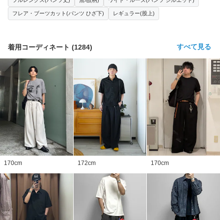
フレア・ブーツカット(パンツ ひざ下)
レギュラー(股上)
すべて見る
着用コーディネート
(
1284
)
170
cm
172
cm
170
cm