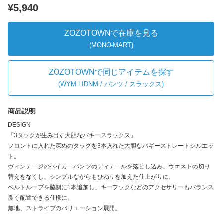
¥5,940
ZOZOTOWNで在庫を見る
(MONO-MART)
ZOZOTOWNで同じアイテムを探す
(
WYM LIDNM / パンツ / スラックス
)
商品説明
DESIGN
「3タックが生み出す大胆なバギースラックス」
フロントに入れた深めのタックを3本入れた大胆なバギーストレートシルエッ
ト。
ヴィンテージのベイカーパンツのディテールを落とし込み、ウエストの切り
替えをなくし、シンプルながらもひねりを加えた仕上がりに。
ベルトループを脇側に1本追加し、キーフックなどのアクセサリーもバランス
良く配置できる仕様に。
無地、ストライプのバリエーション展開。