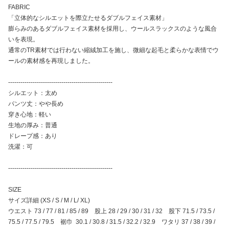
FABRIC
「立体的なシルエットを際立たせるダブルフェイス素材」
膨らみのあるダブルフェイス素材を採用し、ウールスラックスのような風合
いを表現。
通常のTR素材では行わない縮絨加工を施し、微細な起毛と柔らかな表情でウ
ールの素材感を再現しました。
---------------------------------------------------
シルエット：太め
パンツ丈：やや長め
穿き心地：軽い
生地の厚み：普通
ドレープ感：あり
洗濯：可
---------------------------------------------------
SIZE
サイズ詳細 (XS / S / M / L/ XL)
ウエスト 73 / 77 / 81 / 85 / 89 股上 28 / 29 / 30 / 31 / 32 股下 71.5 / 73.5 /
75.5 / 77.5 / 79.5 裾巾 30.1 / 30.8 / 31.5 / 32.2 / 32.9 ワタリ 37 / 38 / 39 /