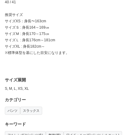
40 / 41
推奨サイズ
サイズXS：身長〜163cm
サイズＳ : 身長164～169㎝
サイズＭ : 身長170～175㎝
サイズＬ : 身長176cm～181cm
サイズXL : 身長182cm～
※標準体型を基にした目安になります。
サイズ展開
S, M, L, XS, XL
カテゴリー
パンツ
スラックス
キーワード
フルレングス(パンツ丈)
無地(柄)
ワイド・ルーズ(パンツ シルエット)