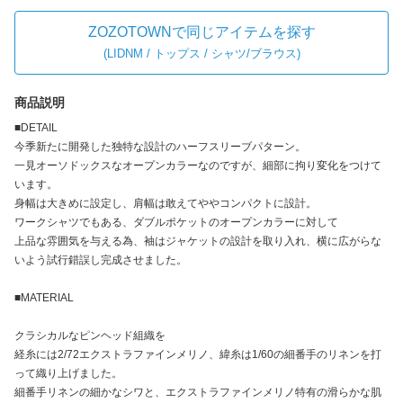
ZOZOTOWNで同じアイテムを探す
(
LIDNM / トップス / シャツ/ブラウス
)
商品説明
■DETAIL
今季新たに開発した独特な設計のハーフスリーブパターン。
一見オーソドックスなオープンカラーなのですが、細部に拘り変化をつけて
います。
身幅は大きめに設定し、肩幅は敢えてややコンパクトに設計。
ワークシャツでもある、ダブルポケットのオープンカラーに対して
上品な雰囲気を与える為、袖はジャケットの設計を取り入れ、横に広がらな
いよう試行錯誤し完成させました。
■MATERIAL
クラシカルなピンヘッド組織を
経糸には2/72エクストラファインメリノ、緯糸は1/60の細番手のリネンを打
って織り上げました。
細番手リネンの細かなシワと、エクストラファインメリノ特有の滑らかな肌