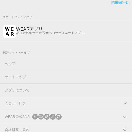
採用情報一覧
スマートフォンアプリ
WEARアプリ
あなたの似合うが探せるコーディネートアプリ
関連サイト・ヘルプ
ヘルプ
サイトマップ
アプリについて
会員サービス
ログイン
WEAR公式SNS
新規会員登録
X
会社概要・規約