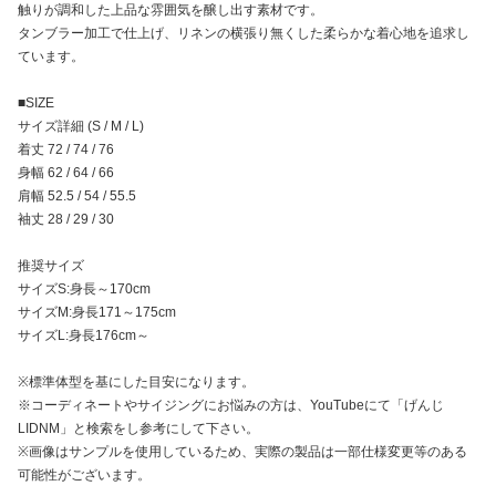
触りが調和した上品な雰囲気を醸し出す素材です。
タンブラー加工で仕上げ、リネンの横張り無くした柔らかな着心地を追求し
ています。
■SIZE
サイズ詳細 (S / M / L)
着丈 72 / 74 / 76
身幅 62 / 64 / 66
肩幅 52.5 / 54 / 55.5
袖丈 28 / 29 / 30
推奨サイズ
サイズS:身長～170cm
サイズM:身長171～175cm
サイズL:身長176cm～
※標準体型を基にした目安になります。
※コーディネートやサイジングにお悩みの方は、YouTubeにて「げんじ
LIDNM」と検索をし参考にして下さい。
※画像はサンプルを使用しているため、実際の製品は一部仕様変更等のある
可能性がございます。