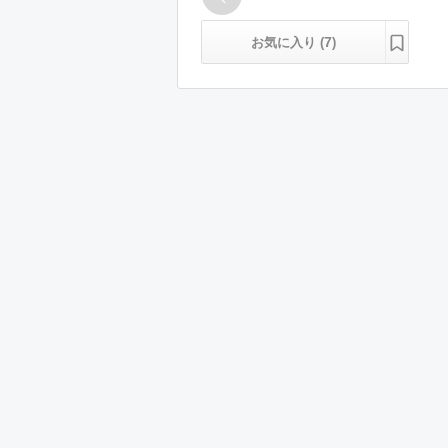
7
お気に入り (
)