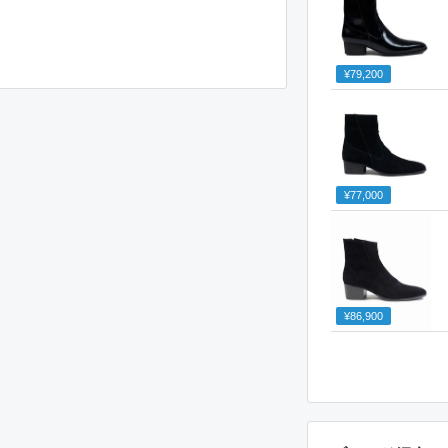
¥79,200
¥77,000
¥86,900