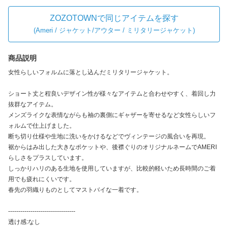
ZOZOTOWNで同じアイテムを探す
(
Ameri / ジャケット/アウター / ミリタリージャケット
)
商品説明
女性らしいフォルムに落とし込んだミリタリージャケット。
ショート丈と程良いデザイン性が様々なアイテムと合わせやすく、着回し力
抜群なアイテム。
メンズライクな表情ながらも袖の裏側にギャザーを寄せるなど女性らしいフ
ォルムで仕上げました。
断ち切り仕様や生地に洗いをかけるなどでヴィンテージの風合いを再現。
裾からはみ出した大きなポケットや、後襟ぐりのオリジナルネームでAMERI
らしさをプラスしています。
しっかりハリのある生地を使用していますが、比較的軽いため長時間のご着
用でも疲れにくいです。
春先の羽織りものとしてマストバイな一着です。
---------------------------------
透け感:なし