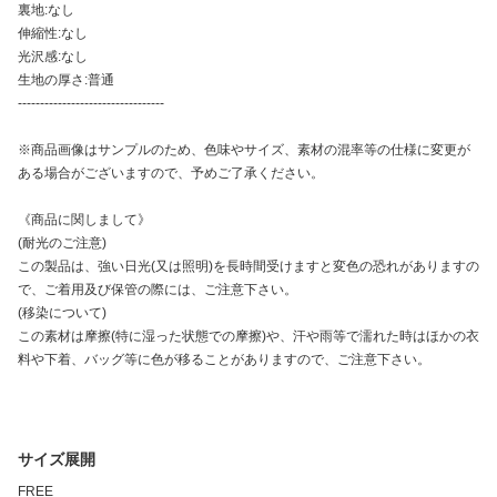
裏地:なし
伸縮性:なし
光沢感:なし
生地の厚さ:普通
---------------------------------
※商品画像はサンプルのため、色味やサイズ、素材の混率等の仕様に変更が
ある場合がございますので、予めご了承ください。
《商品に関しまして》
(耐光のご注意)
この製品は、強い日光(又は照明)を長時間受けますと変色の恐れがありますの
で、ご着用及び保管の際には、ご注意下さい。
(移染について)
この素材は摩擦(特に湿った状態での摩擦)や、汗や雨等で濡れた時はほかの衣
料や下着、バッグ等に色が移ることがありますので、ご注意下さい。
サイズ展開
FREE