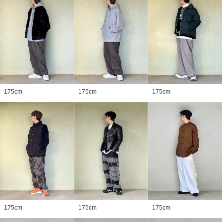
175
cm
175
cm
175
cm
175
cm
175
cm
175
cm