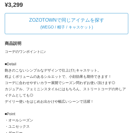
¥3,299
ZOZOTOWNで同じアイテムを探す
(
WEGO / 帽子 / キャスケット
)
商品説明
コーデのワンポイントに♪
■Detail
飽きのこないシンプルなデザインで仕上げたキャスケット。
程よくボリュームのあるシルエットで、小顔効果も期待できます！
コーデに合わせやすいカラー展開でシーズン問わずお使い頂けます◎
カジュアル、フェミニンスタイルにはもちろん、ストリートコーデの外しア
イテムとしても◎
デイリー使いをはじめお出かけや幅広いシーンで活躍！
■Point
・オールシーズン
・ユニセックス
・ガーリー