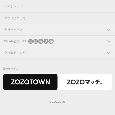
サイトマップ
アプリについて
会員サービス
ログイン
WEAR公式SNS
新規会員登録
X
会社概要・規約
Instagram
コーポレートサイト
関連サービス
Threads
会社概要
TikTok
IR情報
Pinterest
利用規約
© ZOZO, Inc.
プライバシーポリシー