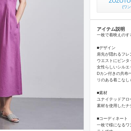
ZOZO
(
ワン
アイテム説明
一枚で着映えのす
■デザイン
肩先が隠れるフレ
ウエストにピンタ
女性らしいシルエ
Dカン付きの共布
リのある着こ
■素材
ユナイテッドアロ
素材を使用したナ
■コーディネート
一枚で様になるワ