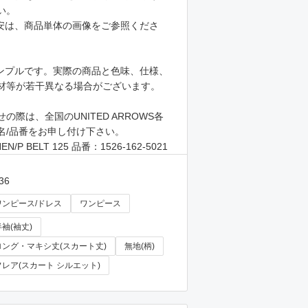
い。
安は、商品単体の画像をご参照くださ
ンプルです。実際の商品と色味、仕様、
材等が若干異なる場合がございます。
の際は、全国のUNITED ARROWS各
名/品番をお申し付け下さい。
N/P BELT 125 品番：1526-162-5021
36
ワンピース/ドレス
ワンピース
半袖(袖丈)
ロング・マキシ丈(スカート丈)
無地(柄)
フレア(スカート シルエット)