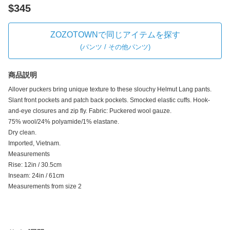
$345
ZOZOTOWNで同じアイテムを探す
(
パンツ / その他パンツ
)
商品説明
Allover puckers bring unique texture to these slouchy Helmut Lang pants.
Slant front pockets and patch back pockets. Smocked elastic cuffs. Hook-
and-eye closures and zip fly. Fabric: Puckered wool gauze.
75% wool/24% polyamide/1% elastane.
Dry clean.
Imported, Vietnam.
Measurements
Rise: 12in / 30.5cm
Inseam: 24in / 61cm
Measurements from size 2