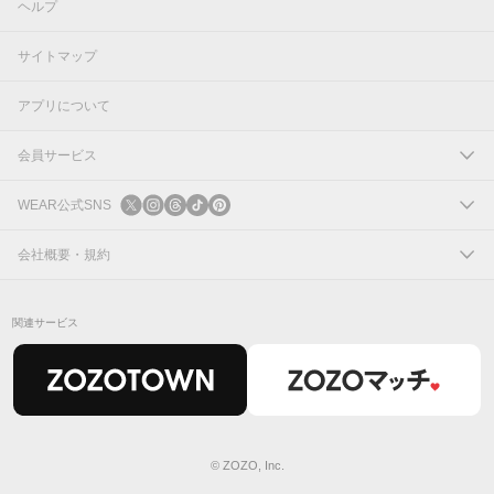
ヘルプ
サイトマップ
アプリについて
会員サービス
ログイン
WEAR公式SNS
新規会員登録
X
会社概要・規約
Instagram
コーポレートサイト
関連サービス
Threads
会社概要
TikTok
IR情報
Pinterest
利用規約
© ZOZO, Inc.